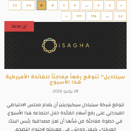
11
10
9
8
7
6
...
2
1
«
»
777
776
...
12
آى صاغة
سيتاديل" تتوقع رفعاً مفاجئاً للفائدة الأميركية
هذا الأسبوع
28 يوليو 2026
تتوقع شركة سيتيادل سيكيوريتيز أن يقدم مجلس الاحتياطي
الفيدرالي على رفع أسعار الفائدة خلال اجتماعه هذا الأسبوع،
في خطوة مفاجئة من شأنها أن تعزز مصداقية رئيس البنك
المركزي، كيفن وورش، في معركته لاحتواء التضخم.