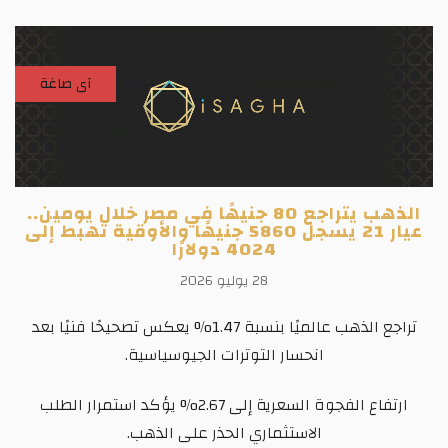
آى صاغة
الذهب يتراجع 80 جنيهًا في مصر خلال يومين..
عيار 21 يسجل 5860 جنيهًا والأوقية تهبط إلى
4024 دولارًا
28 يوليو 2026
تراجع الذهب عالميًا بنسبة 1.47% يعكس تصحيحًا فنيًا بعد
انحسار التوترات الجيوسياسية.
ارتفاع الفجوة السعرية إلى 2.67% يؤكد استمرار الطلب
الاستثماري الحذر على الذهب.