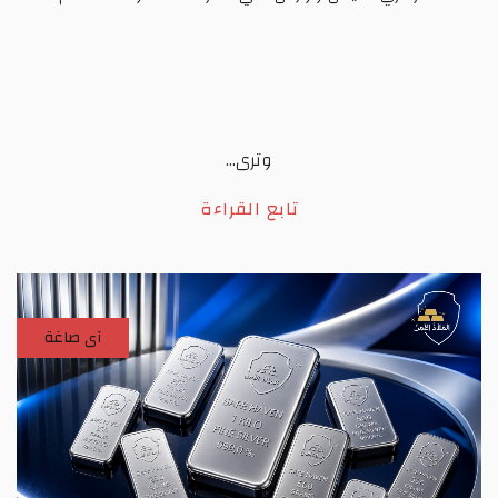
وترى...
تابع القراءة
آى صاغة