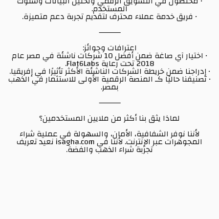
• مختصون في التسويق الرقمي وتحليل البيانات وسلوك
المستخدم.
• فريق خدمة عملاء محترف لتقديم تجربة دعم متميزة.
⸻
اعترافات وجوائز:
• اختيار آي صاغة ضمن أفضل 10 شركات ناشئة في مصر عام
2018 تحت رعاية Flat6Labs.
• إدراجنا ضمن خريطة الشركات الناشئة الأكثر تأثيرًا في إفريقيا.
• تصنيفنا حاليًا كـ المنصة الرقمية الأولى للاستثمار في الذهب
بمصر.
⸻
لماذا يثق بنا أكثر من ملايين المستخدمين؟
لأننا نوفر الشفافية، الأمان، والسهولة في عملية شراء
المجوهرات عبر الإنترنت. لأننا في isagha.com نعيد تعريف
تجربة شراء الذهب والفضة.