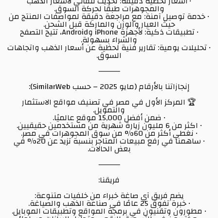
• أسعار لحظية دقيقة: تحديث تلقائي لأسعار الذهب
والمجوهرات طبقًا لحركة السوق.
• خدمة توصيل آمنة: مع مراجعة دقيقة لمواصفات المنتج من
حيث العيار والوزن والماركة قبل الشحن.
• تطبيقات ذكية: لأجهزة iPhone وAndroid، تتيح التصفح
والشراء بسهولة.
• تحليلات يومية: تقارير فنية لحظية عن أسعار الذهب واتجاهات
السوق.
⸻
إنجازاتنا بالأرقام (مايو 2025 – حسب SimilarWeb):
🏆 المركز الأول في مصر في تصنيف مواقع الاستثمار
والتمويل.
• ضمن أفضل 15,000 موقع عالميًا.
• اكثر من 6 مليون زيارة شهرية من مستخدمين حقيقيين.
• نغطي أكثر من 60% من سوق المجوهرات في مصر.
• ساهمنا في رفع مبيعات المتاجر بنسبة تزيد عن 20% في
بعض الحالات.
⸻
فريقنا:
يضم فريق آي صاغة خبراء من خلفيات متنوعة:
• خبرة تفوق 25 عامًا في صناعة الذهب والصياغة.
• مطورون وتقنيون في برمجة المواقع وتطبيقات الموبايل.