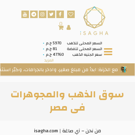
0
السعر المحلى للذهب
5970 ج.م
السعر المحلى للفضة
81 ج.م
سعر الجنيه الذهب
47760 ج.م
المزيد
مع الخزنة: ابدأ من مبلغ صغير، وادخر بالجرامات، وكبّر استثمارك
سوق الذهب والمجوهرات
فى مصر
من نحن – آي صاغة | isagha.com