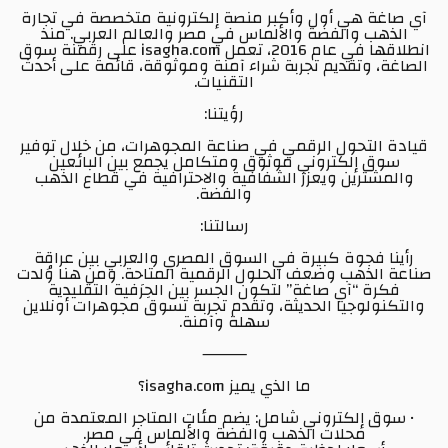
آي صاغة هي أول وأكبر منصة إلكترونية متخصصة في تجارة
الذهب والفضة والألماس في مصر والعالم العربي. منذ
انطلاقها في عام 2016، تعمل isagha.com على رقمنة سوق
الصاغة، وتقديم تجربة شراء آمنة وموثوقة، قائمة على أحدث
التقنيات.
رؤيتنا:
قيادة التحول الرقمي في صناعة المجوهرات، من خلال توفير
سوق إلكتروني موثوق ومتكامل يجمع بين البائعين
والمشترين ويعزز الشفافية والاحترافية في قطاع الذهب
والفضة.
رسالتنا:
رأينا فجوة كبيرة في السوق المصري والعربي بين عراقة
صناعة الذهب وضعف الحلول الرقمية المتاحة. ومن هنا وُلدت
فكرة “آي صاغة” لتكون الجسر بين الحِرَفية التقليدية
والتكنولوجيا الحديثة، وتقدم تجربة تسوق مجوهرات أونلاين
سهلة وآمنة.
⸻
ما الذي يميز isagha.com؟
• سوق إلكتروني شامل: يضم مئات المتاجر المعتمدة من
محلات الذهب والفضة والألماس في مصر.