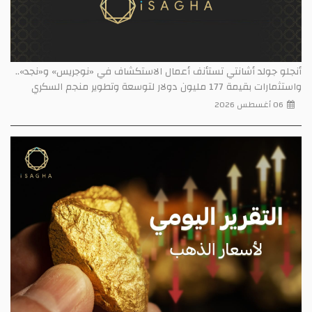
أنجلو جولد أشانتي تستأنف أعمال الاستكشاف في «نوجريس» و«نجد»..
واستثمارات بقيمة 177 مليون دولار لتوسعة وتطوير منجم السكري
06 أغسطس 2026