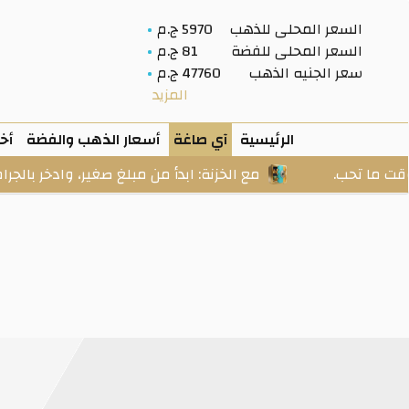
السعر المحلى للذهب
5970 ج.م
السعر المحلى للفضة
81 ج.م
سعر الجنيه الذهب
47760 ج.م
المزيد
الرئيسية
آي صاغة
أسعار الذهب والفضة
أخب
ب.
مع الخزنة: ابدأ من مبلغ صغير، وادخر بالجرامات، وكب