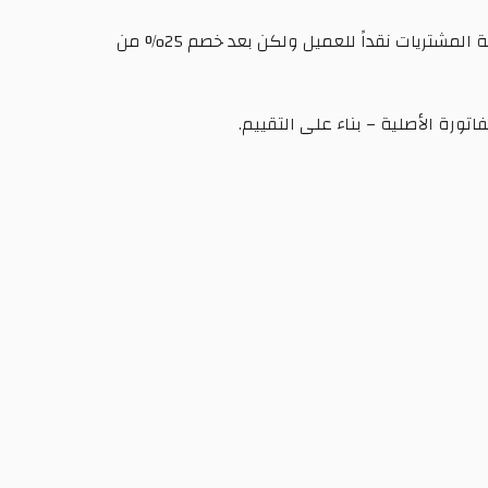
• بعد 14 يوماً وخلال عام من تاريخ الشراء ، يمكن التبديل بعد خصم 20% من قيمة الفاتورة الأصلية. كما يمكن إرجاع قيمة المشتريات نقداً للعميل ولكن بعد خصم 25% من