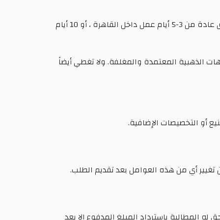
• قبل إتمام عملية التبديل أو الإرجاع، يتم إرسال القطع المراد تبديلها إلى الإدارة لفحصها وتقييمها، وهذا الإجراء يستغرق عادة من 3-5 أيام عمل داخل القاهرة ، أو 10 أيام
هات الذهبية المعتمدة والمغلفة. ولا تغطي أيضاً
يع أو التخصيصات الإضافية.
ن تغيير أي من هذه العوامل بعد تقديم الطلب.
له المطالبة باسترداد المبلغ المدفوع إلا بعد