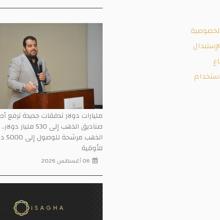
لخصوصية
إستبدال
اع
ستخدام
مليارات دولار تدفقات جديدة ترفع أ
صناديق الذهب إلى 530 مليار 
الذهب مرشحة ل
للأوقية
06 أغسطس 2026