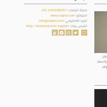
خدمة العملاء:
+20 1060085957
الموقع:
www.isagha.com
البريد الالكتروني:
info@isagha.com
الفيس بوك:
http://facebook.com/isaghah
صول
دولار.. وأسعار
لوصول إلى 5000 دولار