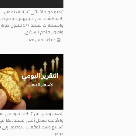
أنجلو جولد أشانتي تستأنف أعمال
الاستكشاف في «نوجريس» و«نجد»..
واستثمارات بقيمة 177 ملي
وتطوير منجم السكري
06 أغسطس 2026
الذهب يقترب من 7 آلاف جنيه في 
أسا
دولار