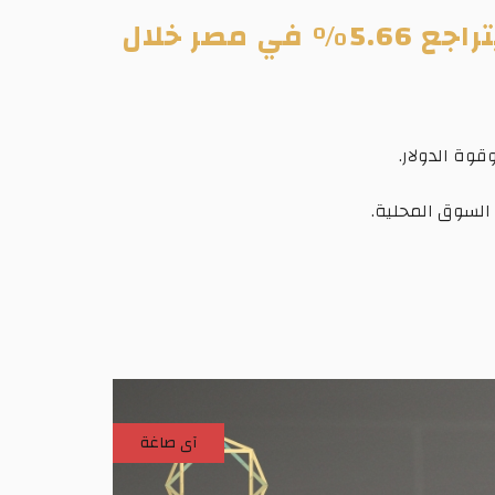
الفضة تفقد 44% من قيمتها منذ ذروة يناير 2026.. وعيار 999 يتراجع 5.66% في مصر خلال
آى صاغة