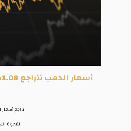
تراجع أسعار 
الفجوة السعرية بين 1.23% و2.53% تعكس توازن