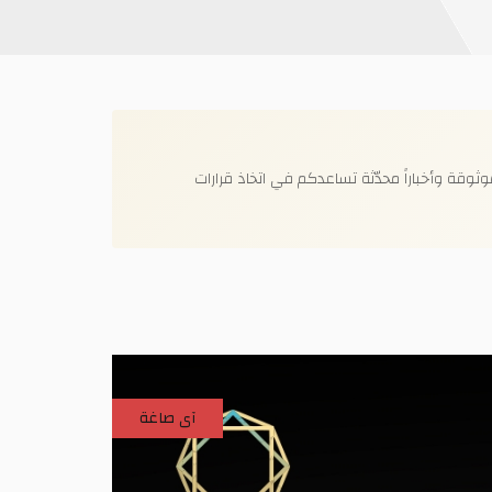
وقة وأخباراً محدّثة تساعدكم في اتخاذ قرارات
آى صاغة