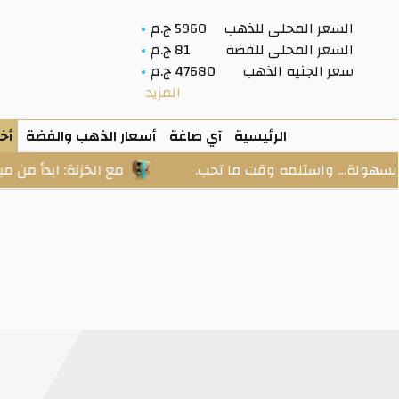
السعر المحلى للذهب
5960 ج.م
السعر المحلى للفضة
81 ج.م
سعر الجنيه الذهب
47680 ج.م
المزيد
الرئيسية
آي صاغة
أسعار الذهب والفضة
أخب
قت ما تحب.
مع الخزنة: ابدأ من مبلغ صغير، وادخر بالجرا