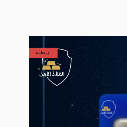
آى صاغة