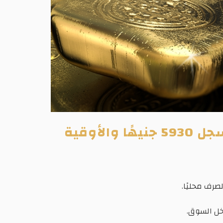
أسعار الذهب تتراجع 1.08% في مصر خلال أسبوع.. وعيار 21 يسجل 5930 جنيهًا والأوقية
صرف محليًا.