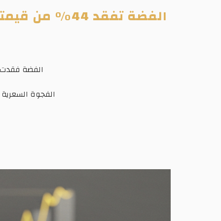
الفضة فقدت 5.66% من قيمتها خلال يوليو تحت ضغط أسعار الفائدة الأمريكية وقوة الدو
الفجوة السعرية ظلت مرتفعة بين 6% و9% بما ي