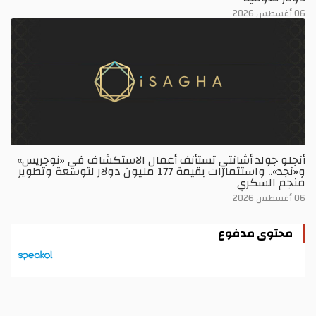
لد أشانتي تستأنف أعمال الاستكشاف في «نوجريس»
و«نجد».. واستثمارات بقيمة 177 مليون دولار لتوسعة وتطوير
سكري
 مدفوع