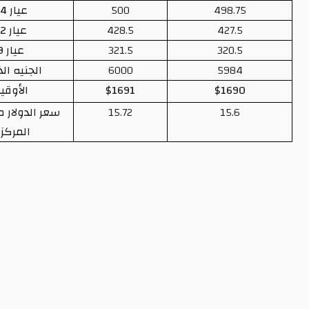
498.75
500
عيار 14
427.5
428.5
عيار 12
320.5
321.5
عيار 9
5984
6000
الجنيه الذهب
$1690
$1691
الأوقية
15.6
15.72
سعر الدولار من البنك
المركزي