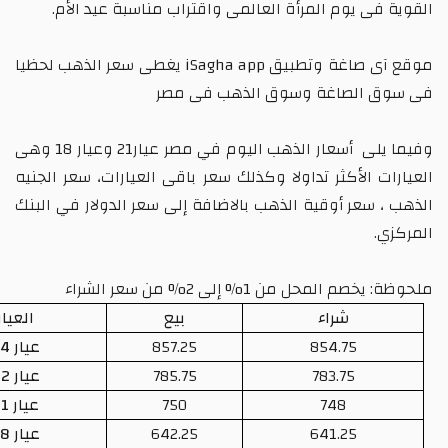
 يوم المرأة العالمى واقتراب مناسبة عيد الأم.
 صاغة وتطبيق
iSagha app
يغطى سعر الذهب لحظيا
الصاغة
وسوق الذهب فى مصر
لى
أسعار الذهب اليوم في مصر
عيار21 وعيار 18 وهى
الأكثر تداولا وكذلك سعر باقى العيارات، سعر الجنيه
عر أوقية الذهب بالاضافة إلى سعر الدولار في البنك
محل من 1% إلى 2% من سعر الشراء
شراء
بيع
العيار
854.75
857.25
عيار 24
783.75
785.75
عيار 22
748
750
عيار 21
641.25
642.25
عيار 18