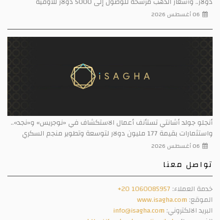
 الذهب مرشحة للوصول إلى 5000 دولار للأوقية
د أشانتي تستأنف أعمال الاستكشاف في «نوجريس» و«نجد»..
 لتوسعة وتطوير منجم السكري
معنا
اء:
+20 1060085957
www.isagha.c
تروني:
info@isagha.com