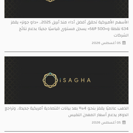
الأسهم الأميركية تحقق أفضل أداء منذ أبريل 2025.. «داو جونز» يقفز
634 نقطة و«S&P 500» يسجل مستوى قياسيًا جديدًا بدعم نتائج
الشركات
05 أغسطس 2026
الذهب عالميًا يقفز بنحو 4% بعد بيانات اقتصادية أمريكية جديدة.. وتراجع
الدولار يدعم أسعار المعدن النفيس
05 أغسطس 2026