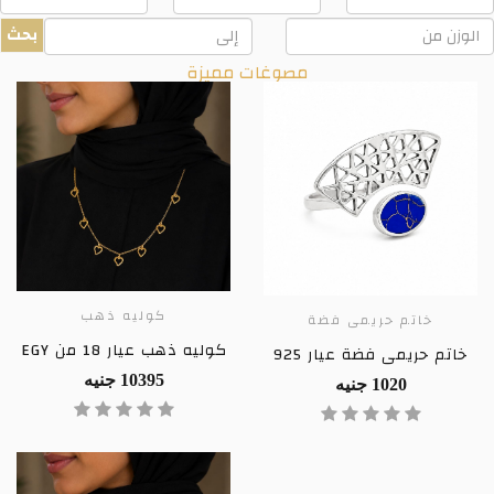
زن
وزن
بحث
لمنتج
المنتج
مصوغات مميزة
كوليه ذهب
خاتم حريمى فضة
كوليه ذهب عيار 18 من EGY
خاتم حريمى فضة عيار 925
10395 جنيه
1020 جنيه