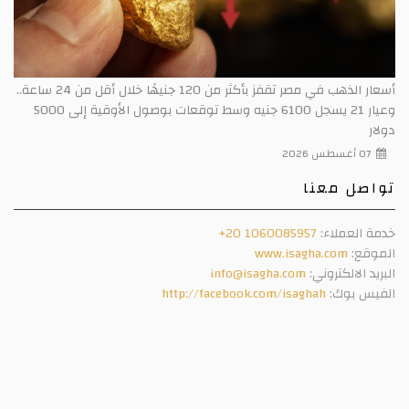
أسعار الذهب في مصر تقفز بأكثر من 120 جنيهًا خلال أقل من 24 ساعة..
وعيار 21 يسجل 6100 جنيه وسط توقعات بوصول الأوقية إلى 5000
دولار
07 أغسطس 2026
تواصل معنا
خدمة العملاء:
+20 1060085957
الموقع:
www.isagha.com
البريد الالكتروني:
info@isagha.com
الفيس بوك:
http://facebook.com/isaghah