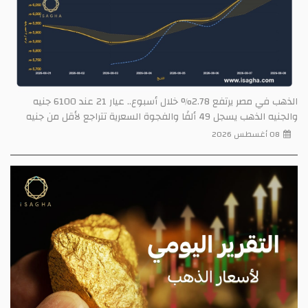
الذهب في مصر يرتفع 2.78% خلال أسبوع.. عيار 21 عند 6100 جنيه
والجنيه الذهب يسجل 49 ألفًا والفجوة السعرية تتراجع لأقل من جنيه
08 أغسطس 2026