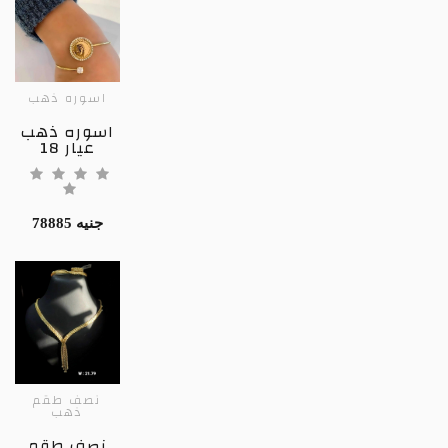
اسوره ذهب
اسوره ذهب
عيار 18
78885 جنيه
نصف طقم
ذهب
نصف طقم