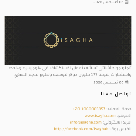
06 أغسطس 2026
أنجلو جولد أشانتي تستأنف أعمال الاستكشاف في «نوجريس» و«نجد»..
واستثمارات بقيمة 177 مليون دولار لتوسعة وتطوير منجم السكري
06 أغسطس 2026
تواصل معنا
خدمة العملاء:
+20 1060085957
الموقع:
www.isagha.com
البريد الالكتروني:
info@isagha.com
الفيس بوك:
http://facebook.com/isaghah