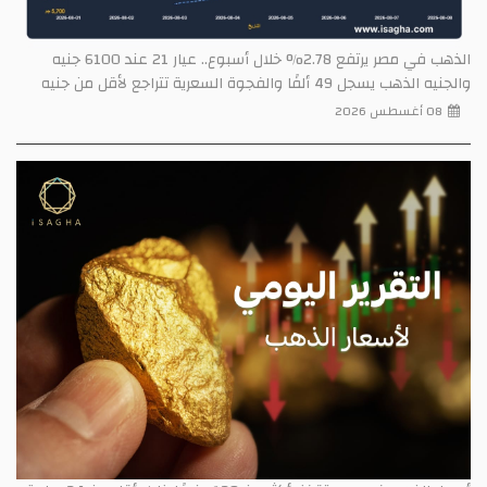
الذهب في مصر يرتفع 2.78% خلال أسبوع.. عيار 21 عند 6100 جنيه
والجنيه الذهب يسجل 49 ألفًا والفجوة السعرية تتراجع لأقل من جنيه
08 أغسطس 2026