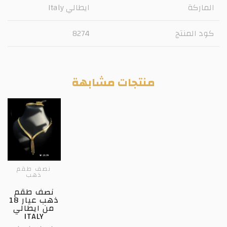
الماركة
ايطالي Italy
كود المنتج
8274
منتجات مشابهة
نصف طقم
ذهب
نصف طقم
ذهب عيار 18
من ايطالي
ITALY