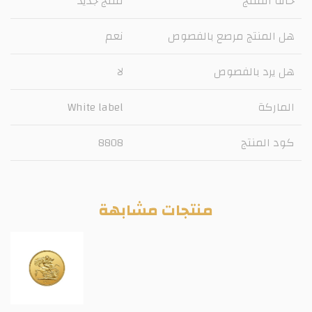
حالة المنتج
منتج جديد
هل المنتج مرصع بالفصوص
نعم
هل يرد بالفصوص
لا
الماركة
White label
كود المنتج
8808
منتجات مشابهة