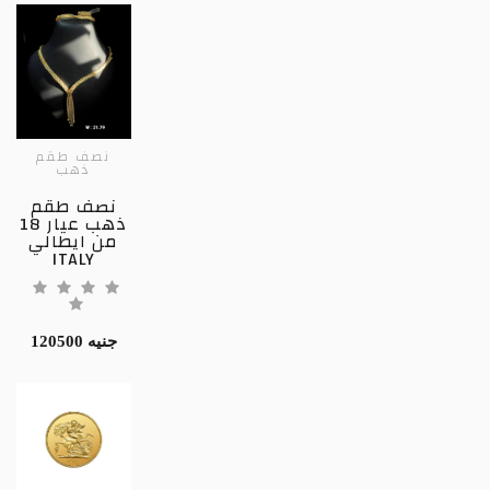
نصف طقم
ذهب
نصف طقم
ذهب عيار 18
من ايطالي
ITALY
120500 جنيه