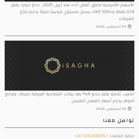
الأسهم الأميركية تحقق أفضل أداء منذ أبريل 2025.. «داو جونز» يقفز
634 نقطة و«S&P 500» يسجل مستوى قياسيًا جديدًا بدعم نتائج
الشركات
05 أغسطس 2026
الذهب عالميًا يقفز بنحو 4% بعد بيانات اقتصادية أمريكية جديدة.. وتراجع
الدولار يدعم أسعار المعدن النفيس
05 أغسطس 2026
تواصل معنا
خدمة العملاء:
+20 1060085957