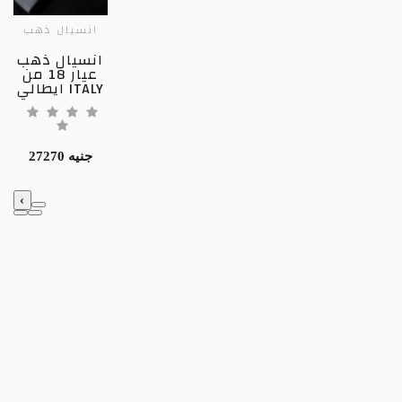
انسيال ذهب
انسيال ذهب
عيار 18 من
ايطالي ITALY
27270 جنيه
‹