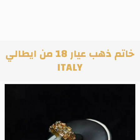
خاتم ذهب عيار 18 من ايطالي
ITALY