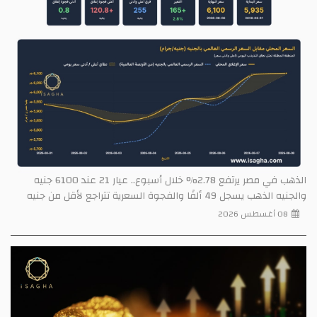
الذهب في مصر يرتفع 2.78% خلال أسبوع.. عيار 21 عند 6100 جنيه
والجنيه الذهب يسجل 49 ألفًا والفجوة السعرية تتراجع لأقل من جنيه
08 أغسطس 2026