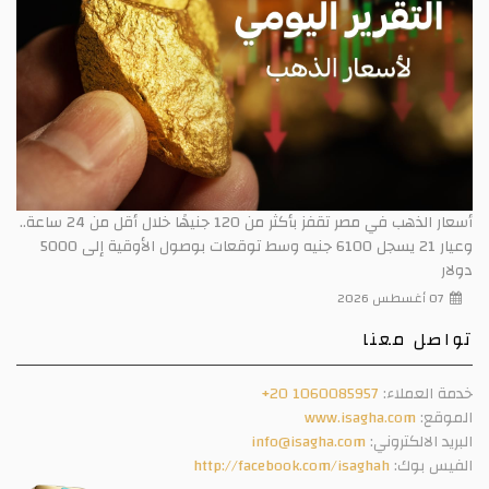
أسعار الذهب في مصر تقفز بأكثر من 120 جنيهًا خلال أقل من 24 ساعة..
وعيار 21 يسجل 6100 جنيه وسط توقعات بوصول الأوقية إلى 5000
دولار
07 أغسطس 2026
تواصل معنا
خدمة العملاء:
+20 1060085957
الموقع:
www.isagha.com
البريد الالكتروني:
info@isagha.com
الفيس بوك:
http://facebook.com/isaghah