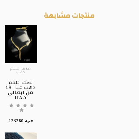
منتجات مشابهة
نصف طقم
ذهب
نصف طقم
ذهب عيار 18
من ايطالي
ITALY
123260 جنيه