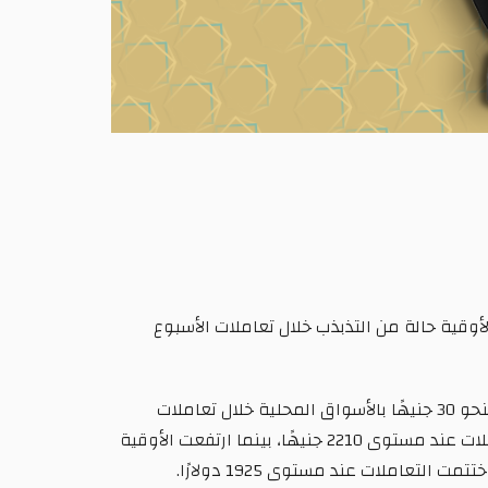
ت، بينما شهدت الأوقية حالة من التذبذب خلال تعاملات الأسبوع
قال سعيد إمبابي، المدير التنفيذي لمنصة «آي صاغة» لتداول الذهب والمجوهرات عبر الإنترنت، إن أسعار الذهب ارتفعت بنحو 30 جنيهًا بالأسواق المحلية خلال تعاملات
الأسبوع، حيث افتتح جرام الذهب عيار 21 التعاملات عند مستوى 2180 جنيهًا، وارتفع لمستوى 2245 جنيهًا، واختتم التعاملات عند مستوى 2210 جنيهًا، بينما ارتفعت الأوقية