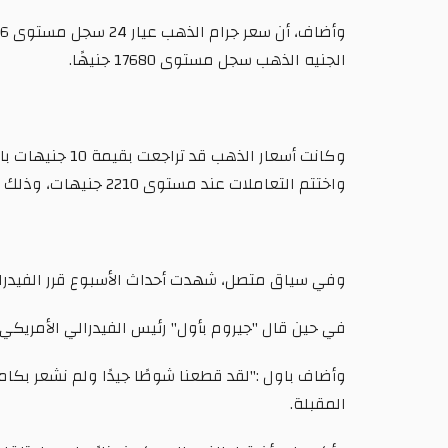
الجنيه الذهب سجل مستوى 17680 جنيهًا.
واختتم التعاملات عند مستوى 2210 جنيهات، وذلك تزامنًا مع العطلة الأسبوعية للبورصة العالمية.
وفي سياق متصل، شهدت أحداث الأسبوع قرر الفيدرالي ال
في حين قال "جيروم بأول" رئيس الفيدرالي الأمريكي
وأضاف باول :"لقد قطعنا شوطًا جيدًا ولم نشعر بكامل 
المقبلة.