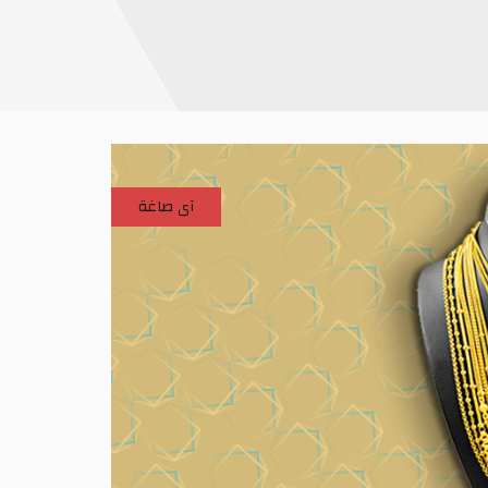
آى صاغة