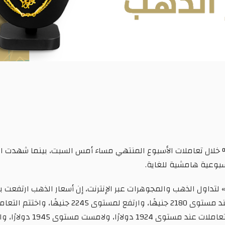
عت أسعار الذهب بالأسواق المحلية بنسبة 1.4 % خلال تعاملات الأسبوع المنتهي مساء أمس السب
وعية هامشية للغاية.
، واختتمت التعاملات عند مستوى 1925 دولارًا.