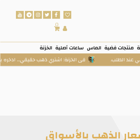
0
ة
منتجات فضية
الماس
ساعات أصلية
الخزنة
لب.
فى الخزنة: اشتري ذهب حقيقي… ادخره بسهولة… و
1.4% ارتفاعًا في أسعار الذهب بالأسواق