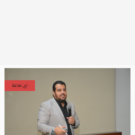
آى صاغة