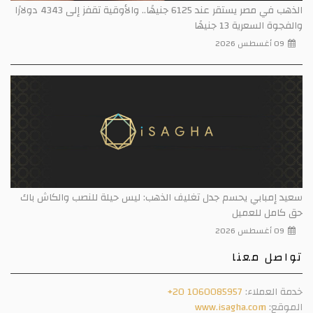
الذهب في مصر يستقر عند 6125 جنيهًا.. والأوقية تقفز إلى 4343 دولارًا
والفجوة السعرية 13 جنيهًا
09 أغسطس 2026
سعيد إمبابي يحسم جدل تغليف الذهب: ليس حيلة للنصب والكاش باك
حق كامل للعميل
09 أغسطس 2026
تواصل معنا
خدمة العملاء:
+20 1060085957
الموقع:
www.isagha.com