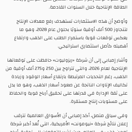
الطاقة الإنتاجية خلال السنوات القادمة.
وأوضح أن هذه الاستثمارات تستهدف رفع معدلات الإنتاج
لتتجاوز 500 ألف أوقية سنويًا بحلول عام 2028، وهو ما
يعكس توقعات قوية باستمرار الطلب على الذهب وارتفاع
أهميته كأصل استثماري استراتيجي.
وأشار إمبابي إلى أن شركة «ريزوليوت» حافظت على توقعاتها
الإنتاجية لعام 2026، والتي تتراوح بين 250 و275 ألف أوقية من
الذهب، رغم التحديات المرتبطة بارتفاع أسعار الوقود وزيادة
تكاليف الإتاوات الناتجة عن صعود أسعار الذهب، وهو ما يدل
على ثقة الإدارة في قدرتها على تحقيق أرباح قوية والحفاظ
على مستويات إنتاج مستقرة.
وفي سياق متصل، أكد إمبابي أن الأسواق العالمية تترقب
إعلان نتائج شركة «نيومونت» الأمريكية، التي تُعد أكبر شركة
تعدين ذهب في العالم، حيث تشير التوقعات إلى تحقيق أرباح