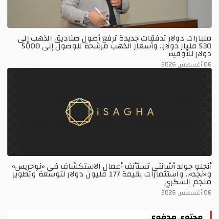
مليارات دولار تدفقات جديدة ترفع أصول صناديق الذهب إلى
530 مليار دولار.. وأسعار الذهب مرشحة للوصول إلى 5000
دولار للأوقية
06 أغسطس 2026
أنجلو جولد أشانتي تستأنف أعمال الاستكشاف في «نوجريس»
و«نجد».. واستثمارات بقيمة 177 مليون دولار لتوسعة وتطوير
منجم السكري
06 أغسطس 2026
محتوى مدفوع