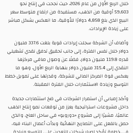
خلال الربع الأول من عام 2026، حيث نجحت في إنتاج نحو
59,603 أوقية من الذهب، مستفيدة من ارتفاع متوسط سعر
البيع الذي بلغ 4,858 دولارًا للأوقية، ما انعكس بشكل مباشر
على زيادة الإيرادات.
وأضاف أن الشركة سجلت إيرادات قوية بلغت 337.6 مليون
دولار خلال نفس الفترة، إلى جانب تحقيق تدفق نقدي تشغيلي
قدره 119.8 مليون دولار، فضلًا عن وصول صافي مركزها
النقدي إلى 315.4 مليون دولار بنهاية الربع الأول، وهو ما
يعكس قوة المركز المالي للشركة، وقدرتها على تمويل خطط
التوسع وزيادة الاستثمارات خلال الفترة المقبلة.
وأكد إمبابي أن استمرار الشركات في ضخ استثمارات جديدة
داخل مشروعات استراتيجية يعزز من توقعات نمو إنتاج الذهب
عالميًا، مشيرًا إلى مشروع «دوروبو» في ساحل العاج، والذي
حصل بالفعل على التصاريح النهائية وبدأت أعمال البناء فيه،
في خطوة تؤكد إصرار شركات التعدين على التوسع وزيادة