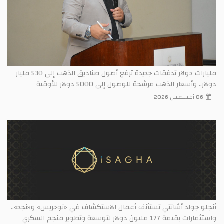
مليارات دولار تدفقات جديدة ترفع أصول صناديق الذهب إلى 530 مليار
دولار.. وأسعار الذهب مرشحة للوصول إلى 5000 دولار للأوقية
06 أغسطس 2026
أنجلو جولد أشانتي تستأنف أعمال الاستكشاف في «نوجريس» و«نجد»..
واستثمارات بقيمة 177 مليون دولار لتوسعة وتطوير منجم السكري