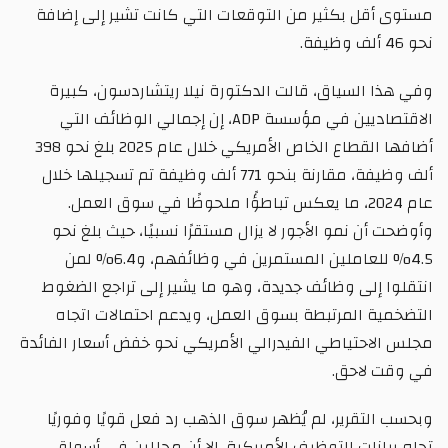
مستوى أقل بكثير من التوقعات التي كانت تشير إلى إضافة
نحو 46 ألف وظيفة.
وفي هذا السياق، قالت الدكتورة نيلا ريتشاردسون، كبيرة
الاقتصاديين في مؤسسة ADP، إن إجمالي الوظائف التي
أضافها القطاع الخاص الأمريكي خلال عام 2025 بلغ نحو 398
ألف وظيفة، مقارنة بنحو 771 ألف وظيفة تم تسجيلها خلال
عام 2024، ما يعكس تباطؤًا ملحوظًا في سوق العمل.
وأوضحت أن نمو الأجور لا يزال مستقرًا نسبيًا، حيث بلغ نحو
4.5% للعاملين المستمرين في وظائفهم، و6.4% لمن
انتقلوا إلى وظائف جديدة، وهو ما يشير إلى تراجع الضغوط
التضخمية المرتبطة بسوق العمل، ويدعم احتمالات اتجاه
مجلس الاحتياطي الفيدرالي الأمريكي نحو خفض أسعار الفائدة
في وقت لاحق.
وبحسب التقرير، لم يُظهر سوق الذهب رد فعل قويًا وفوريًا
تجاه بيانات التوظيف الأمريكية، إلا أن محللين في أسواق