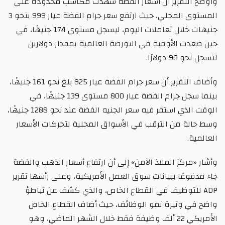
وأوضح التقرير أن أسعار الفضة شهدت مكاسب محدودة على
المستوى المحلي، حيث ارتفع سعر جرام الفضة عيار 999 بنحو 3
جنيهات خلال تعاملات اليوم، ليسجل مستوى 174 جنيهًا، في
حين صعدت الأوقية في البورصة العالمية بمقدار دولارين
لتسجل نحو 90 دولارًا.
وأضاف التقرير أن سعر جرام الفضة عيار 925 بلغ نحو 161 جنيهًا،
بينما سجل جرام الفضة عيار 800 مستوى 139 جنيهًا، في
الوقت الذي استقر فيه سعر الجنيه الفضة عند نحو 1288 جنيهًا،
وسط حالة من الترقب في الأسواق المحلية لتحركات الأسعار
العالمية.
وأشار «مركز الملاذ الآمن» إلى أن ارتفاع أسعار الذهب والفضة
جاء مدفوعًا ببيانات سوق العمل الأمريكية، وعلى رأسها تقرير
ADP للتوظيف في القطاع الخاص، والذي كشف عن تباطؤ
واضح في وتيرة نمو الوظائف، حيث أضاف القطاع الخاص
الأمريكي 22 ألف وظيفة فقط خلال الشهر الماضي، وهو