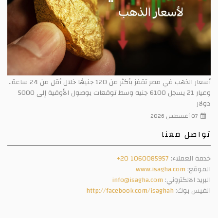
أسعار الذهب في مصر تقفز بأكثر من 120 جنيهًا خلال أقل من 24 ساعة..
وعيار 21 يسجل 6100 جنيه وسط توقعات بوصول الأوقية إلى 5000
دولار
07 أغسطس 2026
تواصل معنا
خدمة العملاء:
+20 1060085957
الموقع:
www.isagha.com
البريد الالكتروني:
info@isagha.com
الفيس بوك:
http://facebook.com/isaghah