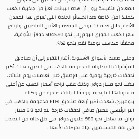
المعادن النفيسة يرون أن هذه البيانات تعزز من جاذبية الذهب
كملاذ آمن، خاصة بعد الخسائر الحادة التي تعرض لها المعدن
الأصفر خلال تعاملات يومي الجمعة والاثنين الماضيين. وارتفع
سعر الذهب الفوري اليوم إلى نحو 5045.60 دولارًا للأوقية،
محققًا مكاسب يومية تقدر بنحو 2%.
وعلى صعيد الأسواق الآسيوية، أشار التقرير إلى أن صناديق
المؤشرات المتداولة المدعومة بالذهب في الصين سجلت أكبر
تدفقات خارجية يومية على الإطلاق خلال تعاملات يوم الثلاثاء،
بلغت نحو مليار دولار، وذلك عقب تراجع أسعار الذهب من أعلى
مستوياتها التاريخية. ووفقًا لبيانات صادرة عن وكالة
بلومبيرج، شهدت أكبر أربعة صناديق ETFs مدعومة بالذهب في
البر الرئيسي للصين صافي تدفقات خارجة بلغ نحو 6.8 مليار
يوان، ما يعادل نحو 980 مليون دولار، في ظل حالة من التذبذب
في ثقة المستثمرين تجاه تحركات الأسعار.