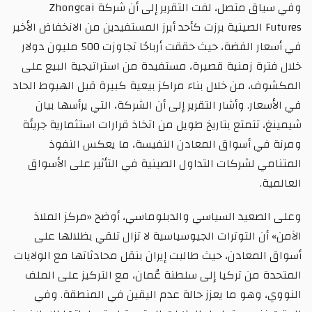
وفي سياق متصل، لفت التقرير إلى أن شركة Zhongcai
Futures الصينية برزت كأحد أبرز المستفيدين من الانخفاض الأخير
في أسعار الفضة، حيث حققت أرباحًا تجاوزت 500 مليون دولار
خلال فترة زمنية قصيرة، مستفيدة من استراتيجية البيع على
المكشوف، من خلال بناء مراكز بيعية كبيرة قبل الهبوط الحاد
في الأسعار. وأشار التقرير إلى أن الشركة، التي يرأسها بيان
شيمينغ، تتمتع بتاريخ طويل من اتخاذ قرارات استثمارية جريئة
ومرنة في أسواق المعادن النفيسة، ما يعكس النفوذ
المتنامي لشركات التداول الصينية في التأثير على الأسواق
العالمية.
وعلى الصعيد السياسي والدبلوماسي، أوضح «مركز الملاذ
الآمن» أن التوترات الجيوسياسية لا تزال تلقي بظلالها على
أسواق المعادن، حيث طالبت إيران بنقل محادثاتها مع الولايات
المتحدة من تركيا إلى سلطنة عُمان، مع التركيز على الملف
النووي، وهو ما يعزز حالة عدم اليقين في المنطقة. وفي