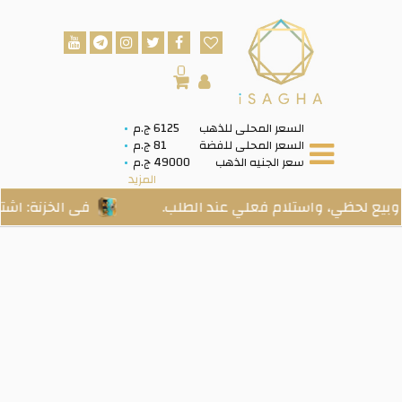
0
السعر المحلى للذهب
6125 ج.م
السعر المحلى للفضة
81 ج.م
سعر الجنيه الذهب
49000 ج.م
المزيد
واستلام فعلي عند الطلب.
فى الخزنة: اشتري ذهب حق