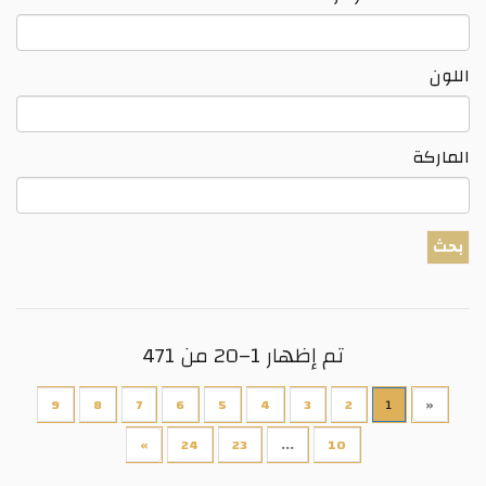
اللون
الماركة
بحث
تم إظهار 1–20 من 471
9
8
7
6
5
4
3
2
1
«
»
24
23
...
10