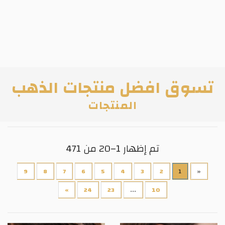
تسوق افضل منتجات الذهب
المنتجات
تم إظهار 1–20 من 471
9
8
7
6
5
4
3
2
1
«
»
24
23
...
10