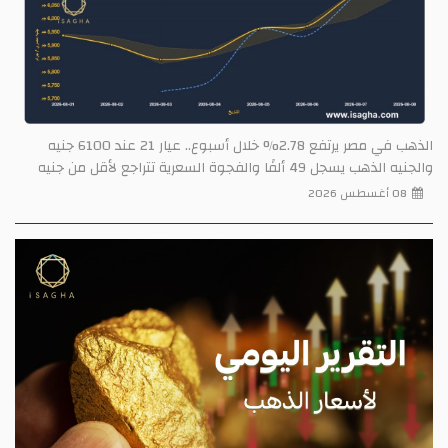
الذهب في مصر يرتفع 2.78% خلال أسبوع.. عيار 21 عند 6100 جنيه
والجنيه الذهب يسجل 49 ألفًا والفجوة السعرية تتراجع لأقل من جنيه
08 أغسطس 2026