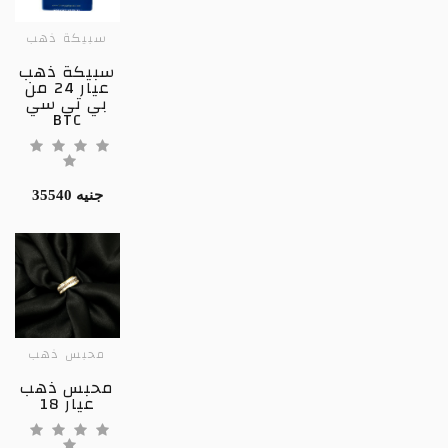
سبيكة ذهب
سبيكة ذهب
عيار 24 من
بي تي سي
BTC
35540 جنيه
محبس ذهب
محبس ذهب
عيار 18