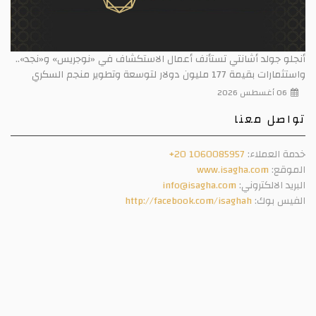
أنجلو جولد أشانتي تستأنف أعمال الاستكشاف في «نوجريس» و«نجد»..
واستثمارات بقيمة 177 مليون دولار لتوسعة وتطوير منجم السكري
06 أغسطس 2026
تواصل معنا
خدمة العملاء:
+20 1060085957
الموقع:
www.isagha.com
البريد الالكتروني:
info@isagha.com
الفيس بوك:
http://facebook.com/isaghah