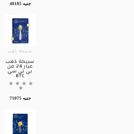
48185 جنيه
سبيكة ذهب
سبيكة ذهب
عيار 24 من
بي تي سي
BTC
71075 جنيه