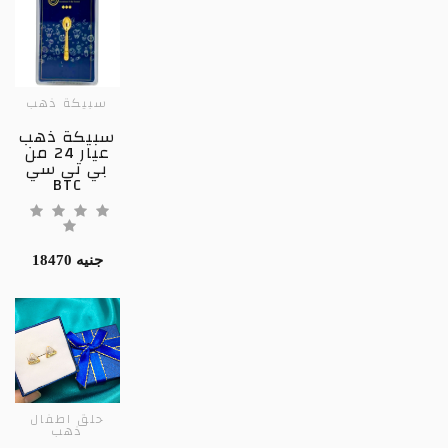
سبيكة ذهب
سبيكة ذهب
عيار 24 من
بي تي سي
BTC
18470 جنيه
حلق اطفال
ذهب