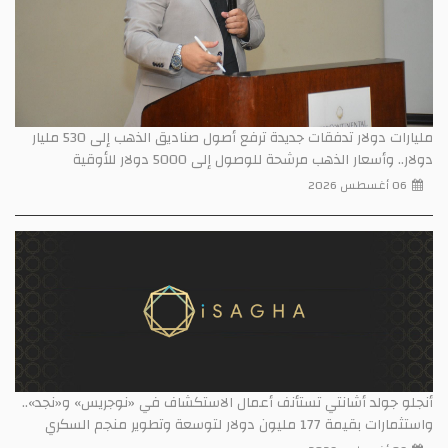
مليارات دولار تدفقات جديدة ترفع أصول صناديق الذهب إلى 530 مليار
دولار.. وأسعار الذهب مرشحة للوصول إلى 5000 دولار للأوقية
06 أغسطس 2026
أنجلو جولد أشانتي تستأنف أعمال الاستكشاف في «نوجريس» و«نجد»..
واستثمارات بقيمة 177 مليون دولار لتوسعة وتطوير منجم السكري