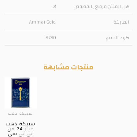
هل المنتج مرصع بالفصوص
لا
الماركة
Ammar Gold
كود المنتج
8780
منتجات مشابهة
سبيكة ذهب
سبيكة ذهب
عيار 24 من
بي تي سي