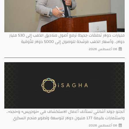
مليارات دولار تدفقات جديدة ترفع أصول صناديق الذهب إلى 530 مليار
دولار.. وأسعار الذهب مرشحة للوصول إلى 5000 دولار للأوقية
06 أغسطس 2026
أنجلو جولد أشانتي تستأنف أعمال الاستكشاف في «نوجريس» و«نجد»..
واستثمارات بقيمة 177 مليون دولار لتوسعة وتطوير منجم السكري
06 أغسطس 2026