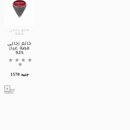
خاتم رجالى
فضة
خاتم رجالى
فضة عيار
925
1570 جنيه
‹