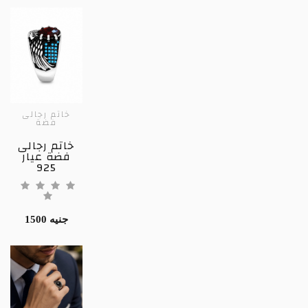
خاتم رجالى
فضة
خاتم رجالى
فضة عيار
925
1500 جنيه