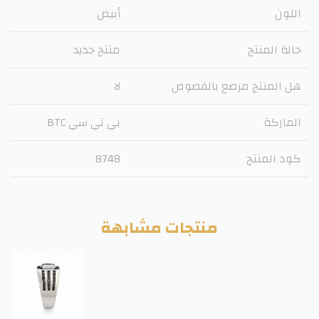
اللون
أبيض
حالة المنتج
منتج جديد
هل المنتج مرصع بالفصوص
لا
الماركة
بي تي سي BTC
كود المنتج
8748
منتجات مشابهة