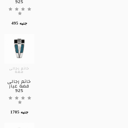
925
495 جنيه
خاتم رجالى
فضة
خاتم رجالى
فضة عيار
925
1705 جنيه