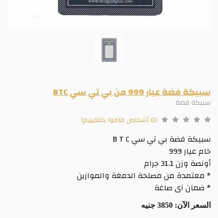
سبيكة فضة عيار 999 من بي تي سي BTC
سبيكة فضة
(0 أشخاص قاموا بالتقييم)
سبيكة فضة بي تي سي B T C
خام عيار 999
أونصة وزن 31.1 جرام
* معتمدة من مصلحة الدمغة والموازين
* ضمان آى صاغة
السعر الآن:
3850 جنيه