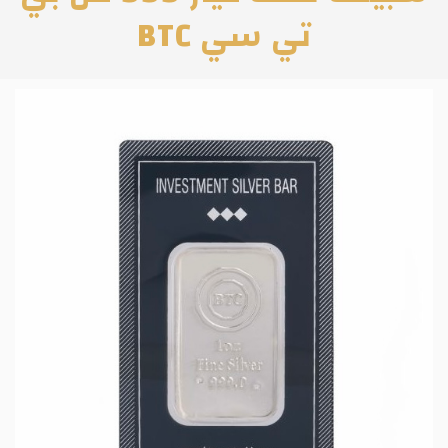
تي سي BTC