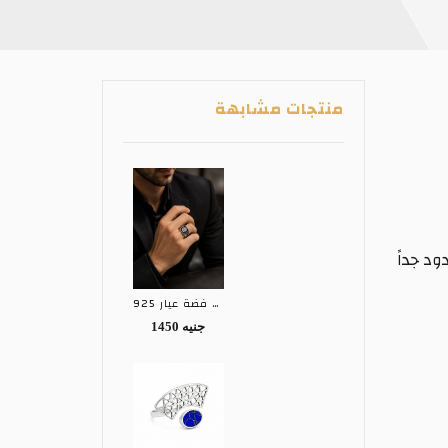
منتجات مشابهة
د جداً
خاتم رجالى فضة عيار 925
1450 جنيه