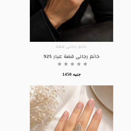
خاتم رجالى فضة
ADD TO CART
خاتم رجالى فضة عيار 925
1450 جنيه