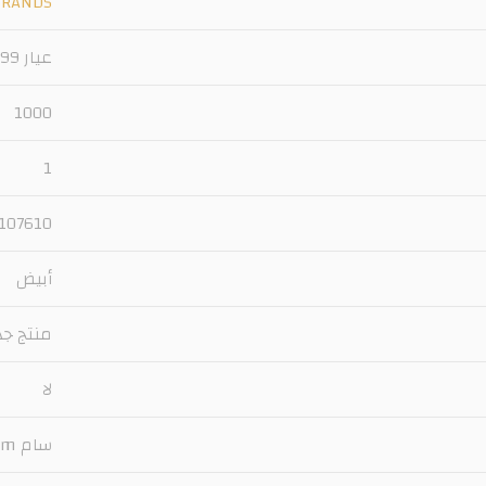
BRANDS
عيار 999
1000
1
107610 جنيه
أبيض
منتج جد
لا
سام s a m