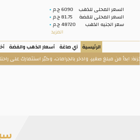
السعر المحلى للذهب
6090 ج.م
السعر المحلى للفضة
81.75 ج.م
سعر الجنيه الذهب
48720 ج.م
المزيد
الرئيسية
آي صاغة
أسعار الذهب والفضة
أخب
من مبلغ صغير، وادخر بالجرامات، وكبّر استثمارك على راحتك.
سبيكة