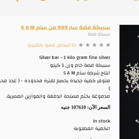
سبيكة فضة عيار 999 من سام S A M
سبيكة فضة
(0 أشخاص قاموا بالتقييم)
Silver bar - 1 kilo gram fine silver
سبيكة فضة خام وزن 1 كيلو
انتاج شركة سام S A M
متوفر كمية جديدة بخصم لفترة محدودة - ( عدد محدو
)
مدموغة بختم مصلحة الدمغة والموازين المصرية.
السعر الآن:
107610 جنيه
in stock
الكمية المطلوبة