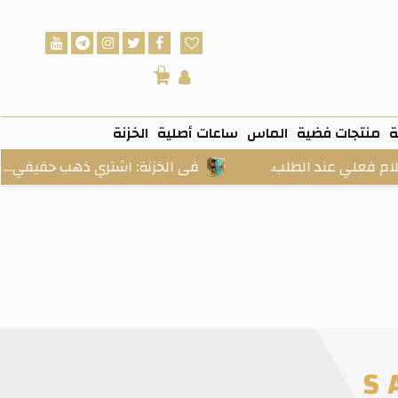
0
ة
منتجات فضية
الماس
ساعات أصلية
الخزنة
ند الطلب.
فى الخزنة: اشتري ذهب حقيقي… ادخره بسه