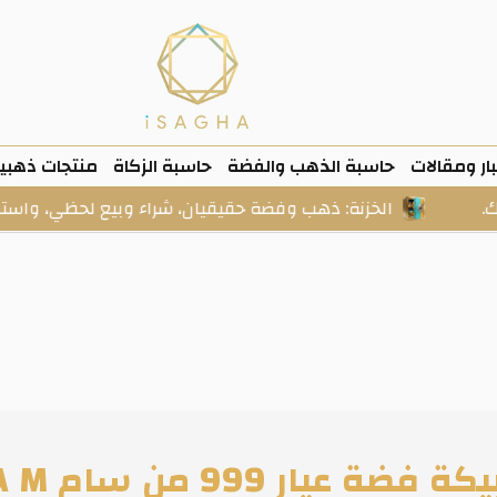
ار ومقالات
حاسبة الذهب والفضة
حاسبة الزكاة
منتجات ذهبي
الخزنة: ذهب وفضة حقيقيان، شراء وبيع لحظي، واستلام فعلي ع
 فضة عيار 999 من سام S A M