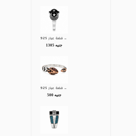
خاتم رجالى فضة عيار 925
1305 جنيه
خاتم حريمى فضة عيار 925
500 جنيه