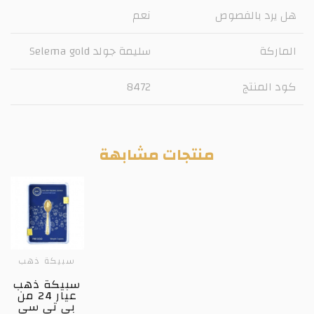
هل يرد بالفصوص
نعم
الماركة
سليمة جولد Selema gold
كود المنتج
8472
منتجات مشابهة
سبيكة ذهب
سبيكة ذهب
عيار 24 من
بي تي سي