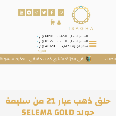
0
السعر المحلى للذهب
6090 ج.م
السعر المحلى للفضة
81.75 ج.م
سعر الجنيه الذهب
48720 ج.م
المزيد
فى الخزنة: اشتري ذهب حقيقي… ادخره بسهولة… واستل
حلق ذهب عيار 21 من سليمة
جولد SELEMA GOLD