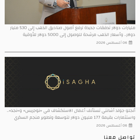
مليارات دولار تدفقات جديدة ترفع أصول صناديق الذهب إلى 530 مليار
دولار.. وأسعار الذهب مرشحة للوصول إلى 5000 دولار للأوقية
06 أغسطس 2026
أنجلو جولد أشانتي تستأنف أعمال الاستكشاف في «نوجريس» و«نجد»..
واستثمارات بقيمة 177 مليون دولار لتوسعة وتطوير منجم السكري
06 أغسطس 2026
تواصل معنا