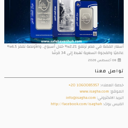
أسعار الفضة في مصر ترتفع 2.21% خلال أسبوع.. والأونصة تقفز 6.5%
عالميًا والفجوة السعرية تهبط إلى 34 قرشًا
08 أغسطس 2026
تواصل معنا
خدمة العملاء:
+20 1060085957
الموقع:
www.isagha.com
البريد الالكتروني:
info@isagha.com
الفيس بوك:
http://facebook.com/isaghah