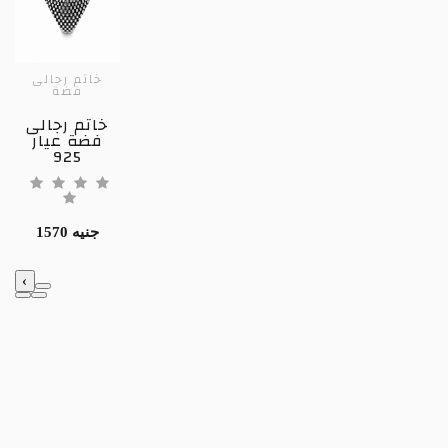
خاتم رجالى
فضة
خاتم رجالى
فضة عيار
925
1570 جنيه
‹