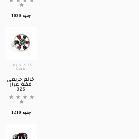
1020 جنيه
خاتم حريمى
فضة
خاتم حريمى
فضة عيار
925
1210 جنيه