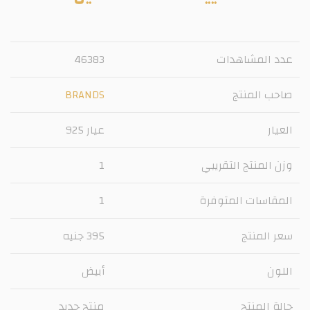
عدد المشاهدات
46383
صاحب المنتج
BRANDS
العيار
عيار 925
وزن المنتج التقريبي
1
المقاسات المتوفرة
1
سعر المنتج
395 جنيه
اللون
أبيض
حالة المنتج
منتج جديد