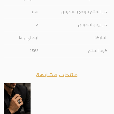
هل المنتج مرصع بالفصوص
نعم
هل يرد بالفصوص
لا
الماركة
ايطالي Italy
كود المنتج
1563
منتجات مشابهة