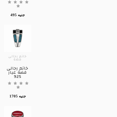
495 جنيه
خاتم رجالى
فضة
خاتم رجالى
فضة عيار
925
1705 جنيه