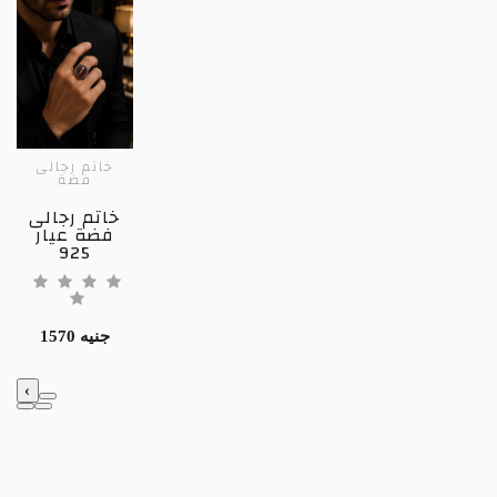
خاتم رجالى
فضة
خاتم رجالى
فضة عيار
925
1570 جنيه
‹