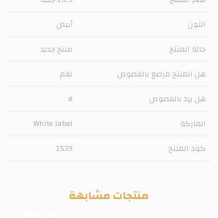
اللون
أبيض
حالة المنتج
منتج جديد
هل المنتج مرصع بالفصوص
نعم
هل يرد بالفصوص
لا
الماركة
White label
كود المنتج
1539
منتجات مشابهة