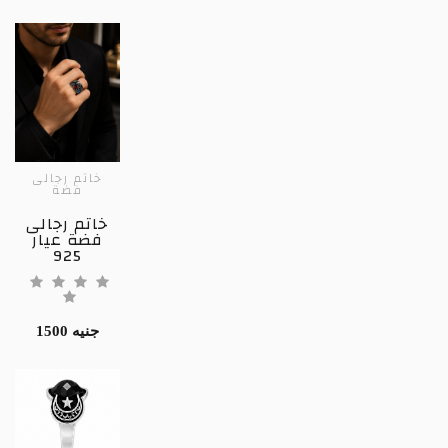
خاتم رجالى
فضة
خاتم رجالى
فضة عيار
925
1500 جنيه