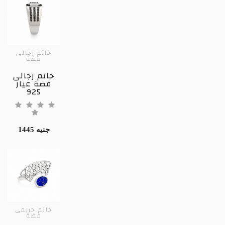
خاتم رجالى
فضة
خاتم رجالى
فضة عيار
925
1445 جنيه
خاتم حريمى
فضة