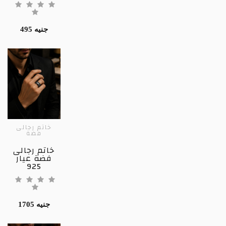
495 جنيه
خاتم رجالى
فضة
خاتم رجالى
فضة عيار
925
1705 جنيه