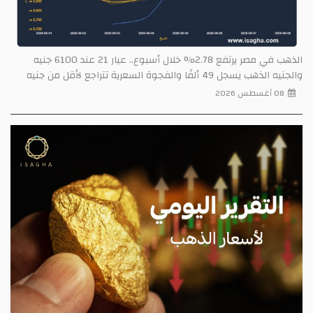
الذهب في مصر يرتفع 2.78% خلال أسبوع.. عيار 21 عند 6100 جنيه
والجنيه الذهب يسجل 49 ألفًا والفجوة السعرية تتراجع لأقل من جنيه
08 أغسطس 2026