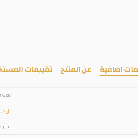
ات اضافية
عن المنتج
تقييمات المستخ
87228
آل ح
عيار 18