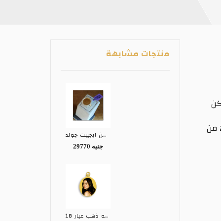
منتجات مشابهة
مكن
يستغرق عمل الطلب 7 ايام من تاريخ دفع مقدم 20‎%‎ من
خاتم ذهب عيار 18 من ايجيبت جولد EGYPT GOLD
29770 جنيه
تعليقه ذهب عيار 18