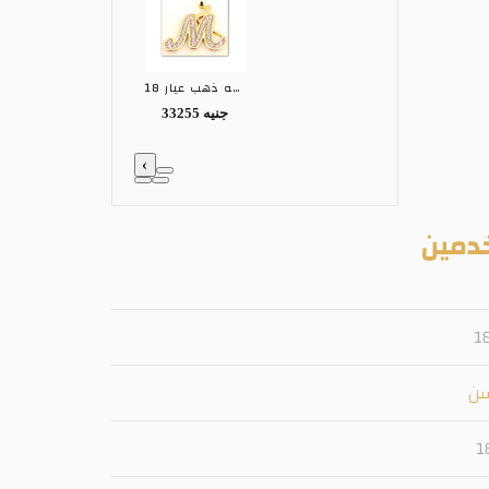
تعليقه ذهب عيار 18
33255 جنيه
‹
دمين
1
سن