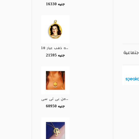
16330 جنيه
تعليقه ذهب عيار 18
جتماعية
21595 جنيه
كوليه ذهب عيار 21 من بي تي سي BTC
60950 جنيه