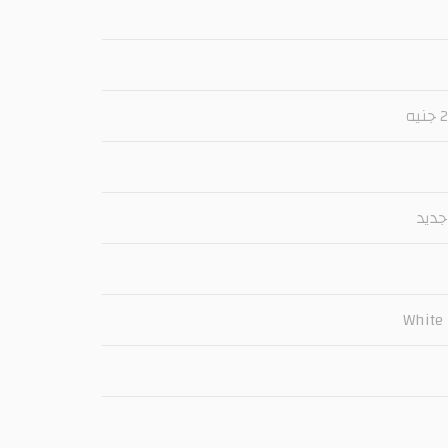
ه
جديد
White 