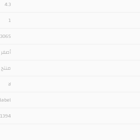
4.3
1
23065 جني
أصفر
منتج 
لا
label
1394