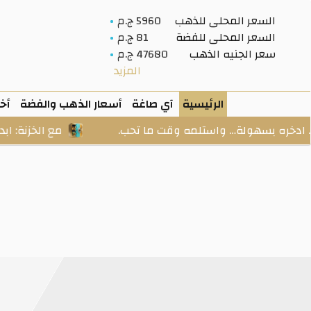
السعر المحلى للذهب
5960 ج.م
السعر المحلى للفضة
81 ج.م
سعر الجنيه الذهب
47680 ج.م
المزيد
الرئيسية
آي صاغة
أسعار الذهب والفضة
أخب
هولة… واستلمه وقت ما تحب.
مع الخزنة: ابدأ من مبلغ 