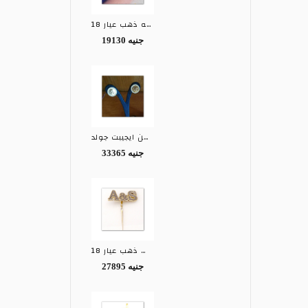
كوليه ذهب عيار 18
19130 جنيه
حلق ذهب عيار 18 من ايجيبت جولد EGYPT GOLD
33365 جنيه
دبوس ذهب عيار 18
27895 جنيه