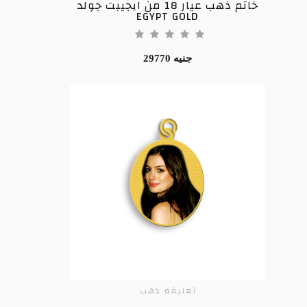
خاتم ذهب عيار 18 من ايجيبت جولد
EGYPT GOLD
29770 جنيه
تعليقه ذهب
ADD TO CART