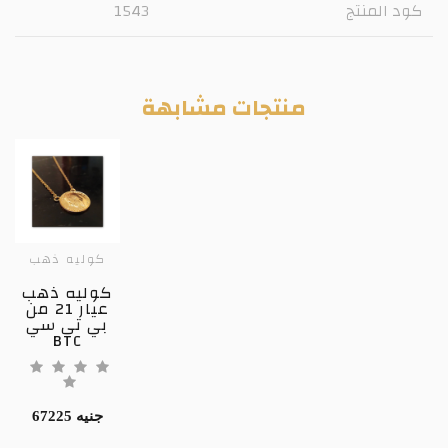
كود المنتج
1543
منتجات مشابهة
كوليه ذهب
كوليه ذهب
عيار 21 من
بي تي سي
BTC
67225 جنيه