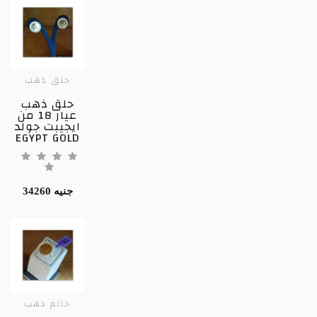
حلق ذهب
حلق ذهب
عيار 18 من
ايجيبت جولد
EGYPT GOLD
34260 جنيه
خاتم ذهب