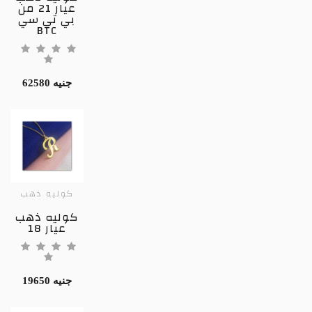
عيار 21 من
بي تي سي
BTC
62580 جنيه
كوليه ذهب
كوليه ذهب
عيار 18
19650 جنيه