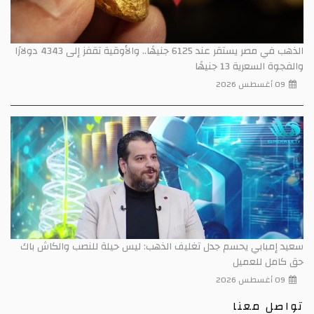
الذهب في مصر يستقر عند 6125 جنيهًا.. والأوقية تقفز إلى 4343 دولارًا
والفجوة السعرية 13 جنيهًا
09 أغسطس 2026
سعيد إمبابي يحسم جدل تغليف الذهب: ليس حيلة للنصب والكاش باك
حق كامل للعميل
09 أغسطس 2026
تواصل معنا