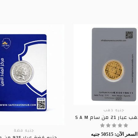
جنيه ذهب
ر 21 من سام S A M
جنيه فضة
السعر الآن: 50515 جنيه
جنيه فضة عيار 5