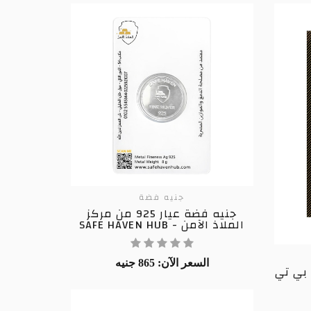
جنيه فضة
جنيه فضة عيار 925 من مركز
الملاذ الآمن - SAFE HAVEN HUB
السعر الآن: 865 جنيه
ب عيار 21 من بي تي