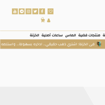
0
ة
منتجات فضية
الماس
ساعات أصلية
الخزنة
نة: اشتري ذهب حقيقي… ادخره بسهولة… واستلمه وقت ما تحب.