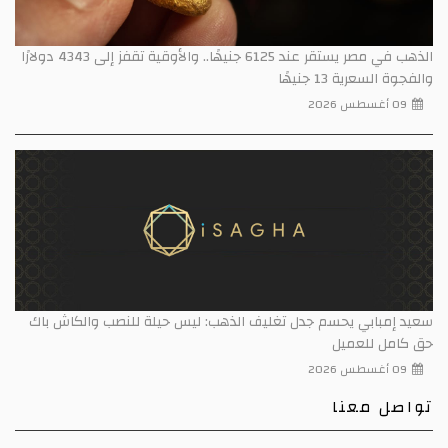
الذهب في مصر يستقر عند 6125 جنيهًا.. والأوقية تقفز إلى 4343 دولارًا
والفجوة السعرية 13 جنيهًا
09 أغسطس 2026
سعيد إمبابي يحسم جدل تغليف الذهب: ليس حيلة للنصب والكاش باك
حق كامل للعميل
09 أغسطس 2026
تواصل معنا