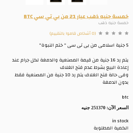
خمسة جنيه ذهب عيار 21 من بي تي سي BTC
خمسة جنيه ذهب
(0 أشخاص قاموا بالتقييم)
5 جنية اسلامى من بى تى سى " ختم النبوة"
يتم رد 16 جنية من قيمة المصنعية والدمغة لكل جرام عند
إعادة البيع بشرط عدم فتح الغلاف
وفى حالة فتح الغلاف يتم رد 10 جنية من المصنعية فقط
بدون الدمغة
btc
السعر الآن:
251370 جنيه
in stock
الكمية المطلوبة