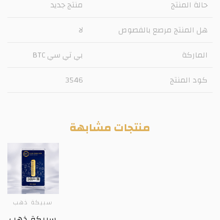
حالة المنتج
منتج جديد
هل المنتج مرصع بالفصوص
لا
الماركة
بي تي سي BTC
كود المنتج
3546
منتجات مشابهة
سبيكة ذهب
سبيكة ذهب