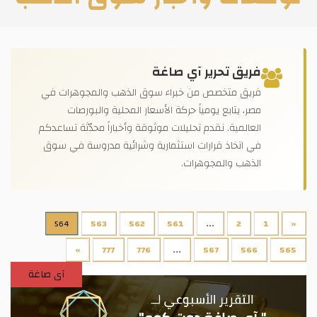
فريق تحرير آي صاغة
فريق متخصص من خبراء سوق الذهب والمجوهرات في
مصر، يتابع يومياً حركة الأسعار المحلية والبورصات
العالمية. نقدم تحليلات موثوقة وأخباراً محدّثة تساعدكم
في اتخاذ قرارات استثمارية وشرائية مدروسة في سوق
الذهب والمجوهرات.
564
563
562
561
...
2
1
«
»
777
776
...
567
566
565
آى صاغة