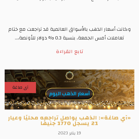
وكانت أسعار الذهب بالأسواق العالمية قد تراجعت مع ختام
تعاملات أمس الجمعة، بنسبة 0.3 % دولار للأونصة،...
تابع القراءة
آى صاغة
«آي صاغة»: الذهب يواصل تراجعه محليًا وعيار
21 يسجل 1770 جنيهًا
19 يناير 2023