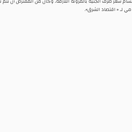
اتسام سعر صرف الجنيه بالمرونة اللازمة، وكان من المفترض أن تتم ت
ي لـ « اقتصاد الشرق».