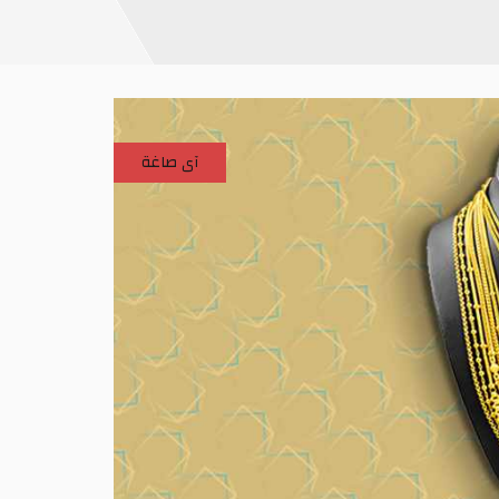
آى صاغة