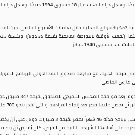
في مارس الماضي.
وقد حصلت مصر على الشريحة ا
حصل عليها مصر بعد إتمام المراجعة والتي تقدر بنحو 700 مليون دولار.
وفي ديسمبر الماضي، وافق صندوق النقد الدولي على برنامج م
أولى؛ التي سيُصرف على أساسها الشريحة الثانية من القرض، كان يُفترض أن