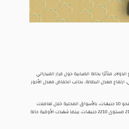
ولار، متأثرًا بحالة الضبابية حول قرار الفيدرالي
، ارتفاع معدل البطالة، بجانب انخفاض معدل الأجور
قال سعيد إمبابي، المدير التنفيذي لمنصة «آي صاغة» لتداول الذهب والمجوهرات عبر الإنترنت، إن أسعار الذهب تراجعت بنحو 10 جنيهات، بالأسواق المحلية خلال تعاملات
اليوم الإثنين، ومقارنة بختام تعاملات الأسبوع مساء السبت الماضي، وذلك بفعل تراجع الطلب، ليسجل جرام الذهب عيار 21 مستوى 2210 جنيهات، بينما شهدت الأوقية حالة