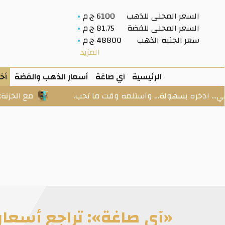
السعر المحلى للذهب
6100 ج.م
السعر المحلى للفضة
81.75 ج.م
سعر الجنيه الذهب
48800 ج.م
المزيد
الرئيسية
آي صاغة
أسعار الذهب والفضة
أخب
 بسهولة… واستلمه وقت ما تحب.
مع الخزنة: ابدأ من م
«آي صاغة»: تراجع أسعار الذهب با