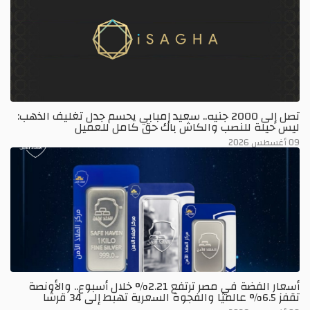
تصل إلى 2000 جنيه.. سعيد إمبابي يحسم جدل تغليف الذهب:
ليس حيلة للنصب والكاش باك حق كامل للعميل
09 أغسطس 2026
أسعار الفضة في مصر ترتفع 2.21% خلال أسبوع.. والأونصة
تقفز 6.5% عالميًا والفجوة السعرية تهبط إلى 34 قرشًا