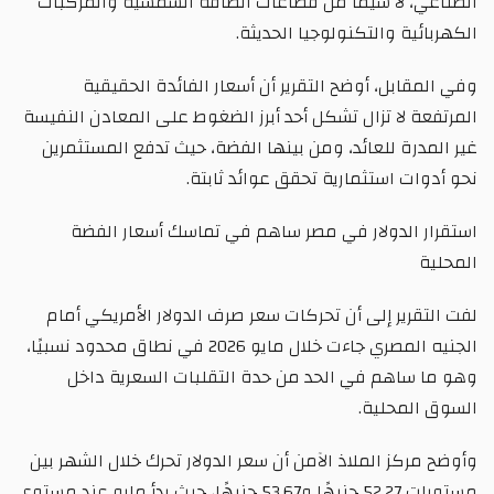
الصناعي، لا سيما من قطاعات الطاقة الشمسية والمركبات
الكهربائية والتكنولوجيا الحديثة.
وفي المقابل، أوضح التقرير أن أسعار الفائدة الحقيقية
المرتفعة لا تزال تشكل أحد أبرز الضغوط على المعادن النفيسة
غير المدرة للعائد، ومن بينها الفضة، حيث تدفع المستثمرين
نحو أدوات استثمارية تحقق عوائد ثابتة.
استقرار الدولار في مصر ساهم في تماسك أسعار الفضة
المحلية
لفت التقرير إلى أن تحركات سعر صرف الدولار الأمريكي أمام
الجنيه المصري جاءت خلال مايو 2026 في نطاق محدود نسبيًا،
وهو ما ساهم في الحد من حدة التقلبات السعرية داخل
السوق المحلية.
وأوضح مركز الملاذ الآمن أن سعر الدولار تحرك خلال الشهر بين
مستويات 52.27 جنيهًا و53.67 جنيهًا، حيث بدأ مايو عند مستوى