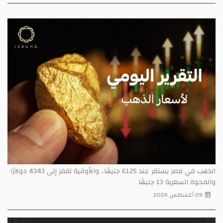
الذهب في مصر يستقر عند 6125 جنيهًا.. والأوقية تقفز إلى 4343 دولارًا
والفجوة السعرية 13 جنيهًا
09 أغسطس 2026