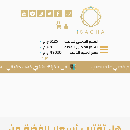
0
السعر المحلى للذهب
6125 ج.م
السعر المحلى للفضة
81 ج.م
سعر الجنيه الذهب
49000 ج.م
المزيد
الطلب.
فى الخزنة: اشتري ذهب حقيقي… ادخره بسهولة
هل تقترب أسعار الفضة من