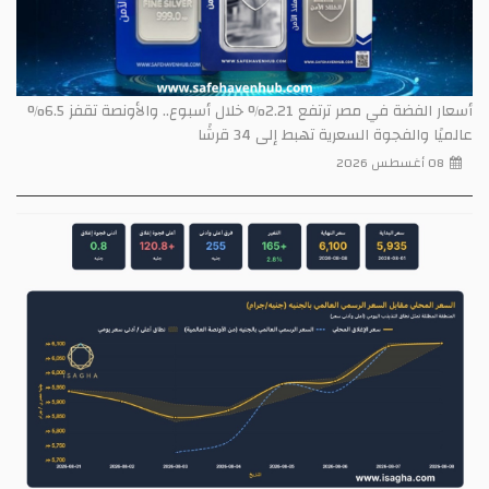
أسعار الفضة في مصر ترتفع 2.21% خلال أسبوع.. والأونصة تقفز 6.5%
عالميًا والفجوة السعرية تهبط إلى 34 قرشًا
08 أغسطس 2026