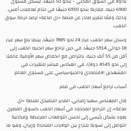
تداولًا في السوق المحلي – بنحو 50 جنيهًا، ليسجل مستوى
6900 جنيه، مقارنة بنحو 6950 جنيهًا في ختام تعاملات أمس،
وذلك وفقًا لتقرير صادر عن منصة «آي صاغة» لرصد حركة سوق
الذهب.
وسجل سعر الذهب عيار 24 نحو 7885 جنيهًا، بينما بلغ سعر عيار
18 حوالي 5914 جنيهًا، في حين تراجع سعر الجنيه الذهب إلى
أقل من 55 ألف جنيه، بالتزامن مع انخفاض سعر الأوقية عالميًا
إلى نحو 4545 دولارًا، في انعكاس مباشر للتغيرات في
المشهدين الاقتصادي والجيوسياسي على مستوى العالم.
أسباب تراجع أسعار الذهب في مصر
قال المهندس سعيد إمبابي، المدير التنفيذي لمنصة «آي
صاغة»، إن التراجع المحدود في أسعار الذهب بالسوق المصري
يعود بشكل رئيسي إلى تحسن التوقعات المرتبطة بإمكانية
التوصل إلى تسوية للنزاع بين الولايات المتحدة وإيران، وهو ما