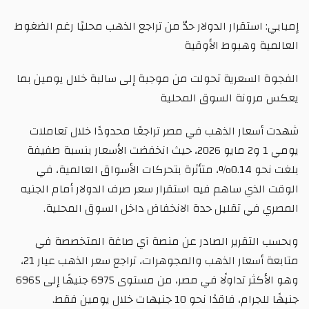
إمبابي: استقرار الدولار حدّ من تراجع الذهب محليًا رغم الضغوط
العالمية وهبوط الأوقية
الفجوة السعرية تحولت من موجبة إلى سالبة خلال يومين بما
يعكس مرونة السوق المحلية
شهدت أسعار الذهب في مصر تراجعًا محدودًا خلال تعاملات
يومي 1 و2 مايو 2026، حيث انخفضت الأسعار بنسبة طفيفة
بلغت نحو 0.14%، متأثرة بتحركات الأسواق العالمية، في
الوقت الذي ساهم فيه استقرار سعر صرف الدولار أمام الجنيه
المصري في تقليل حدة الانخفاض داخل السوق المحلية.
وبحسب التقرير الصادر عن منصة آي صاغة المتخصصة في
متابعة أسعار الذهب والمجوهرات، تراجع سعر الذهب عيار 21،
وهو الأكثر تداولًا في مصر، من مستوى 6975 جنيهًا إلى 6965
جنيهًا للجرام، فاقدًا نحو 10 جنيهات خلال يومين فقط.