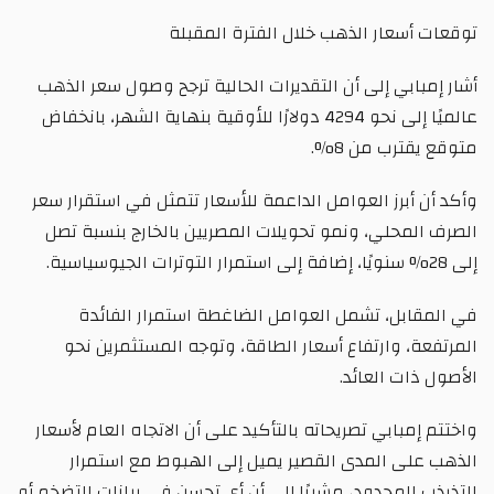
توقعات أسعار الذهب خلال الفترة المقبلة
أشار إمبابي إلى أن التقديرات الحالية ترجح وصول سعر الذهب
عالميًا إلى نحو 4294 دولارًا للأوقية بنهاية الشهر، بانخفاض
متوقع يقترب من 8%.
وأكد أن أبرز العوامل الداعمة للأسعار تتمثل في استقرار سعر
الصرف المحلي، ونمو تحويلات المصريين بالخارج بنسبة تصل
إلى 28% سنويًا، إضافة إلى استمرار التوترات الجيوسياسية.
في المقابل، تشمل العوامل الضاغطة استمرار الفائدة
المرتفعة، وارتفاع أسعار الطاقة، وتوجه المستثمرين نحو
الأصول ذات العائد.
واختتم إمبابي تصريحاته بالتأكيد على أن الاتجاه العام لأسعار
الذهب على المدى القصير يميل إلى الهبوط مع استمرار
التذبذب المحدود، مشيرًا إلى أن أي تحسن في بيانات التضخم أو