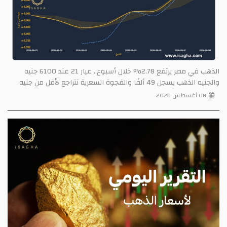
الذهب في مصر يرتفع 2.78% خلال أسبوع.. عيار 21 عند 6100 جنيه
والجنيه الذهب يسجل 49 ألفًا والفجوة السعرية تتراجع لأقل من جنيه
08 أغسطس 2026