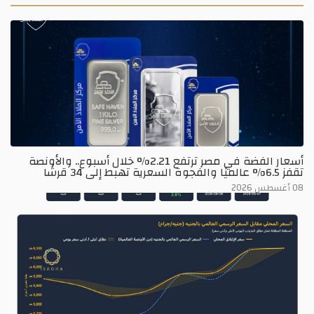
أسعار الفضة في مصر ترتفع 2.21% خلال أسبوع.. والأونصة
تقفز 6.5% عالميًا والفجوة السعرية تهبط إلى 34 قرشًا
08 أغسطس 2026