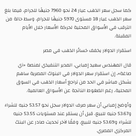
كما سجل سعر الذهب عيار 24 نحو 7960 جنيهًا للجرام، فيما بلغ
سعر الذهب عيار 18 مستوى 5970 جنيهًا للجرام، وسط حالة من
الترقب في الأسواق المحلية لحركة الأسعار خلال الأيام
المقبلة.
استقرار الدولار يخفف خسائر الذهب في مصر
قال المهندس سعيد إمبابي، المدير التنفيذي لمنصة «آي
صاغة»، إن استقرار سعر الدولار في البنوك المصرية ساهم
بشكل مباشر في الحد من تراجع أسعار الذهب في السوق
المحلية، رغم الضغوط الناتجة عن الأسواق العالمية.
وأوضح إمبابي أن سعر صرف الدولار سجل نحو 53.57 جنيه للشراء
و53.67 جنيه للبيع، قبل أن يستقر عند مستويات 53.55 جنيه
للشراء و53.69 جنيه للبيع، وفقًا لآخر تحديث صادر عن البنك
المركزي المصري.