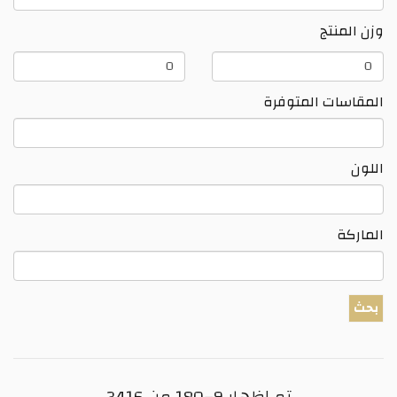
وزن المنتج
وزن
وزن
المنتج
المنتج
المقاسات المتوفرة
اللون
الماركة
بحث
تم إظهار 9–180 من 3416