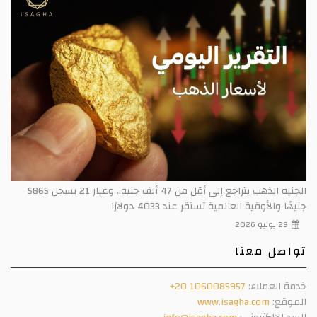
الجنيه الذهب يتراجع إلى أقل من 47 ألف جنيه.. وعيار 21 يسجل 5865
جنيهًا والأوقية العالمية تستقر عند 4033 دولارًا
29 يوليو 2026
تواصل معنا
خدمة العملاء:
+20 1060085957
الموقع:
www.isagha.com