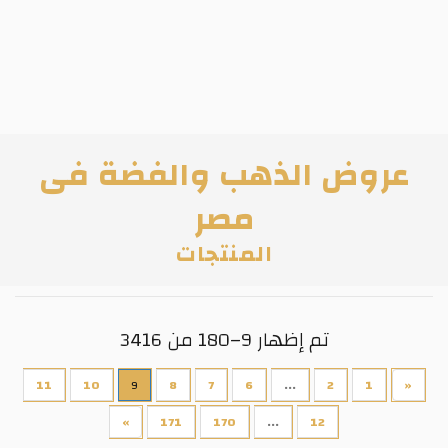
عروض الذهب والفضة فى
مصر
المنتجات
تم إظهار 9–180 من 3416
11
10
9
8
7
6
...
2
1
«
»
171
170
...
12