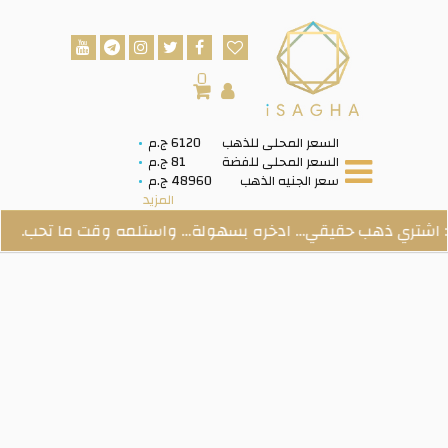
0
السعر المحلى للذهب
6120 ج.م
السعر المحلى للفضة
81 ج.م
سعر الجنيه الذهب
48960 ج.م
المزيد
 حقيقي… ادخره بسهولة… واستلمه وقت ما تحب.
مع ال