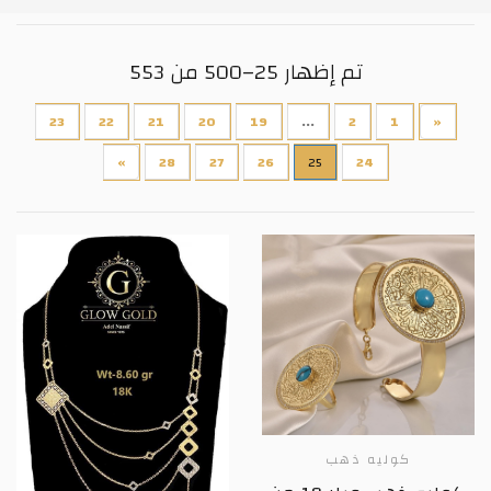
تم إظهار 25–500 من 553
23
22
21
20
19
...
2
1
«
»
28
27
26
25
24
كوليه ذهب