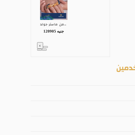
خاتم ذهب عيار 18 من ماستر جولد MASTER GOLD
120905 جنيه
‹
دمين