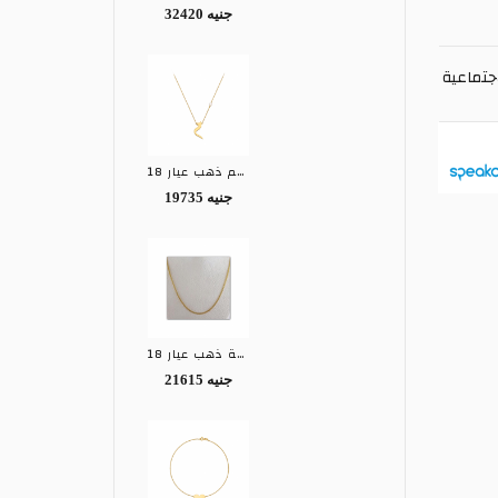
32420 جنيه
جتماعية
كوليه بالاسم ذهب عيار 18
19735 جنيه
سلسلة ذهب عيار 18
21615 جنيه