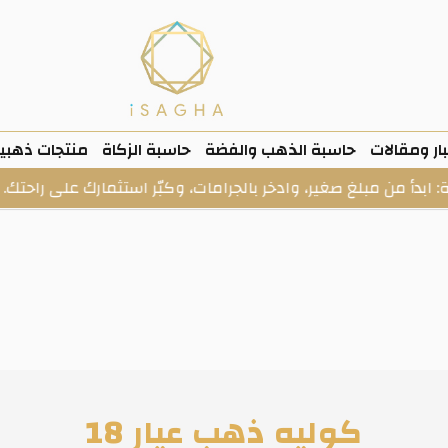
ار ومقالات
حاسبة الذهب والفضة
حاسبة الزكاة
منتجات ذهبي
ن مبلغ صغير، وادخر بالجرامات، وكبّر استثمارك على راحتك.
كوليه ذهب عيار 18