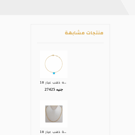
منتجات مشابهة
كوليه ذهب عيار 18
27425 جنيه
سلسلة ذهب عيار 18