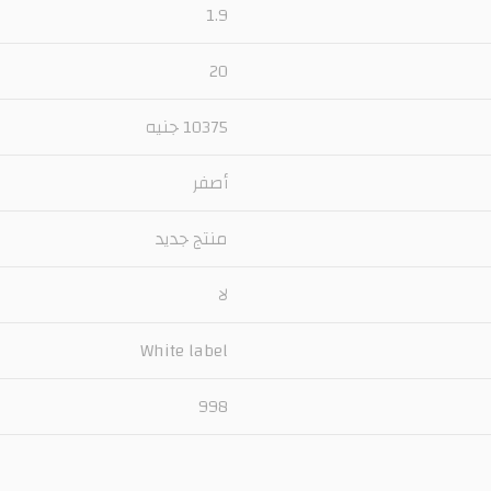
1.9
20
10375 جنيه
أصفر
منتج جديد
لا
White label
998