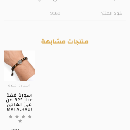
كود المنتج
9160
منتجات مشابهة
اسورة فضة
اسورة فضة
عيار 925 من
مي الهادي
MAI ALHADI