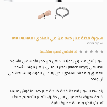
اسورة فضة عيار 925 من مي الهادي MAI ALHADI
اسورة فضة
(0 أشخاص قاموا بالتقييم)
سوار أنيق مصنوع يدويًا بالكامل من حجر الأونيكس الأسود
الطبيعي (Black Onyx) بقطر 8 مللي، يتميز بلونه الأسود
العميق ولمعانه الهادئ الذي يعكس القوة والبساطة في
آنٍ واحد.
يتوسط السوار قطعة فضة خالصة عيار 925 منقوش عليها
كلمة «حرية» بخط عربي فني دقيق، لتمنح التصميم طابعًا
تعبيريًا قويًا ولمسة عصرية راقية.