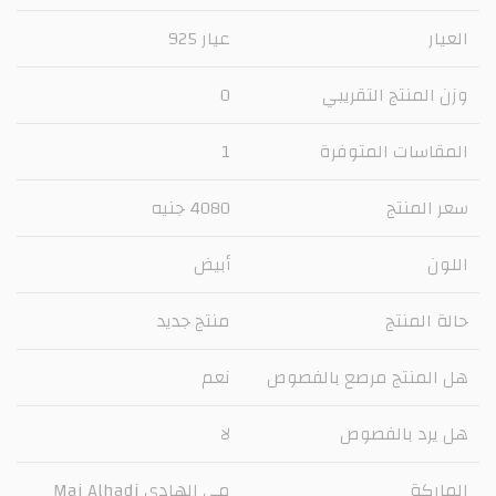
العيار
عيار 925
وزن المنتج التقريبي
0
المقاسات المتوفرة
1
سعر المنتج
4080 جنيه
اللون
أبيض
حالة المنتج
منتج جديد
هل المنتج مرصع بالفصوص
نعم
هل يرد بالفصوص
لا
الماركة
مي الهادي Mai Alhadi