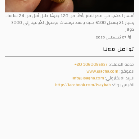
أسعار الذهب في مصر تقفز بأكثر من 120 جنيهًا خلال أقل من 24 ساعة..
وعيار 21 يسجل 6100 جنيه وسط توقعات بوصول الأوقية إلى 5000
دولار
07 أغسطس 2026
تواصل معنا
خدمة العملاء:
+20 1060085957
الموقع:
www.isagha.com
البريد الالكتروني:
info@isagha.com
الفيس بوك:
http://facebook.com/isaghah