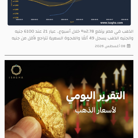
الذهب في مصر يرتفع 2.78% خلال أسبوع.. عيار 21 عند 6100 جنيه
والجنيه الذهب يسجل 49 ألفًا والفجوة السعرية تتراجع لأقل من جنيه
08 أغسطس 2026