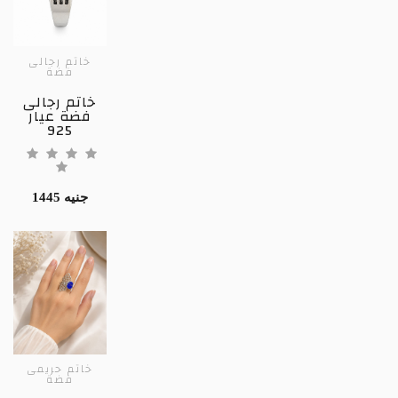
خاتم رجالى
فضة
خاتم رجالى
فضة عيار
925
1445 جنيه
خاتم حريمى
فضة