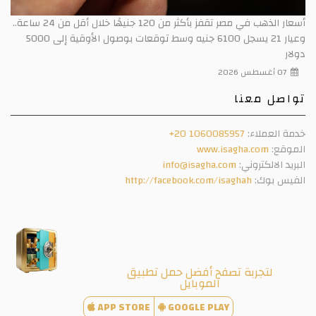
أسعار الذهب في مصر تقفز بأكثر من 120 جنيهًا خلال أقل من 24 ساعة..
وعيار 21 يسجل 6100 جنيه وسط توقعات بوصول الأوقية إلى 5000
دولار
07 أغسطس 2026
تواصل معنا
خدمة العملاء:
+20 1060085957
الموقع:
www.isagha.com
البريد الالكتروني:
info@isagha.com
الفيس بوك:
http://facebook.com/isaghah
لتجربة تصفح أفضل حمل تطبيق
الموبايل
APP STORE
GOOGLE PLAY