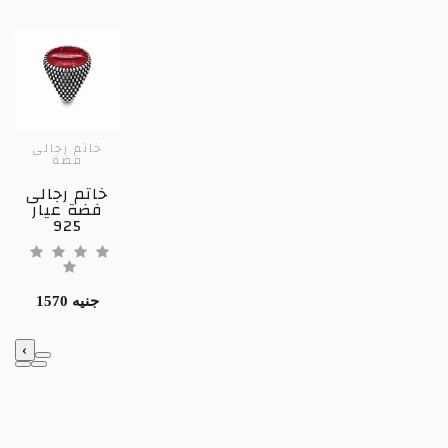
خاتم رجالى
فضة
خاتم رجالى
فضة عيار
925
1570 جنيه
‹