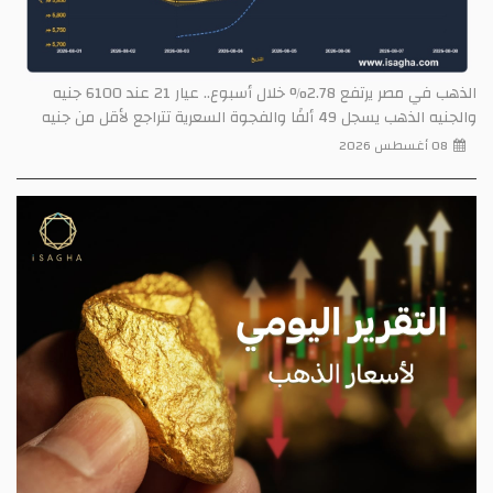
الذهب في مصر يرتفع 2.78% خلال أسبوع.. عيار 21 عند 6100 جنيه
والجنيه الذهب يسجل 49 ألفًا والفجوة السعرية تتراجع لأقل من جنيه
08 أغسطس 2026