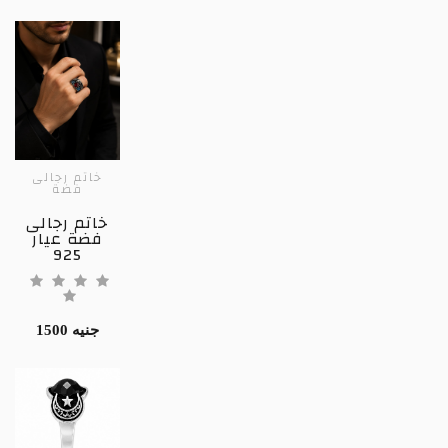
خاتم رجالى
فضة
خاتم رجالى
فضة عيار
925
1500 جنيه