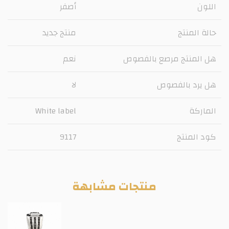
اللون
أصفر
حالة المنتج
منتج جديد
هل المنتج مرصع بالفصوص
نعم
هل يرد بالفصوص
لا
الماركة
White label
كود المنتج
9117
منتجات مشابهة