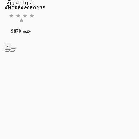
اندريا وجورج
ANDREA&GEORGE
9870 جنيه
‹