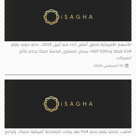
الأسهم الأميركية تحقق أفضل أداء منذ أبريل 2025.. «داو جونز» يقفز
634 نقطة و«S&P 500» يسجل مستوى قياسيًا جديدًا بدعم نتائج
الشركات
05 أغسطس 2026
الذهب عالميًا يقفز بنحو 4% بعد بيانات اقتصادية أمريكية جديدة.. وتراجع