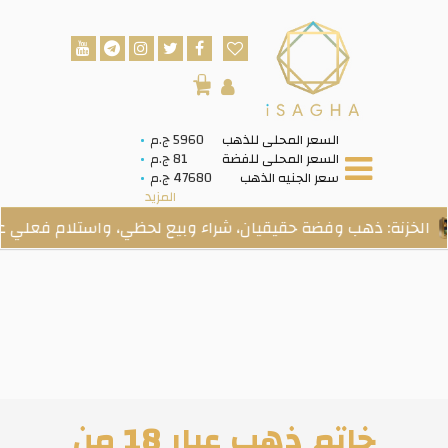
0
السعر المحلى للذهب
5960 ج.م
السعر المحلى للفضة
81 ج.م
سعر الجنيه الذهب
47680 ج.م
المزيد
ة: ذهب وفضة حقيقيان، شراء وبيع لحظي، واستلام فعلي عند الطلب
خاتم ذهب عيار 18 من