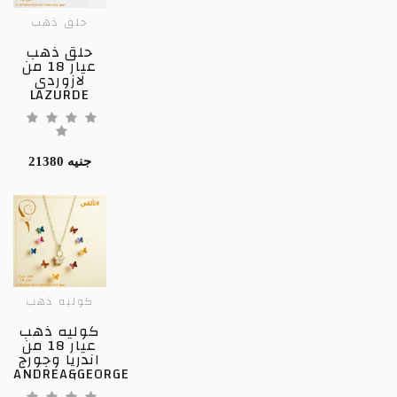
حلق ذهب
حلق ذهب
عيار 18 من
لازوردى
LAZURDE
21380 جنيه
كوليه ذهب
كوليه ذهب
عيار 18 من
اندريا وجورج
ANDREA&GEORGE