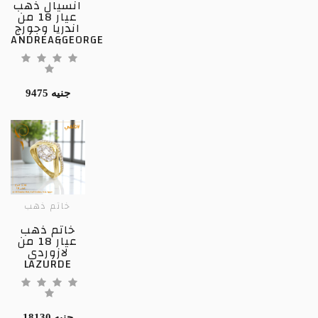
انسيال ذهب
عيار 18 من
اندريا وجورج
ANDREA&GEORGE
9475 جنيه
خاتم ذهب
خاتم ذهب
عيار 18 من
لازوردى
LAZURDE
18130 جنيه