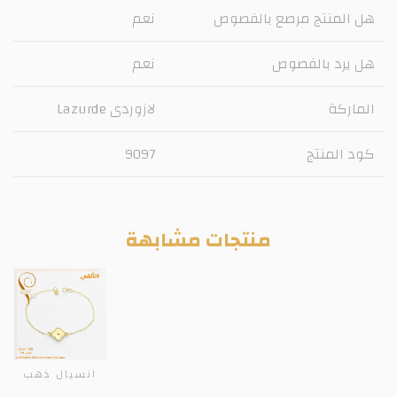
هل المنتج مرصع بالفصوص
نعم
هل يرد بالفصوص
نعم
الماركة
لازوردى Lazurde
كود المنتج
9097
منتجات مشابهة
انسيال ذهب