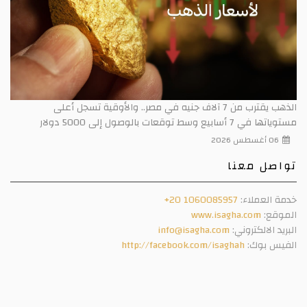
الذهب يقترب من 7 آلاف جنيه في مصر.. والأوقية تسجل أعلى
مستوياتها في 7 أسابيع وسط توقعات بالوصول إلى 5000 دولار
06 أغسطس 2026
تواصل معنا
خدمة العملاء:
+20 1060085957
الموقع:
www.isagha.com
البريد الالكتروني:
info@isagha.com
الفيس بوك:
http://facebook.com/isaghah