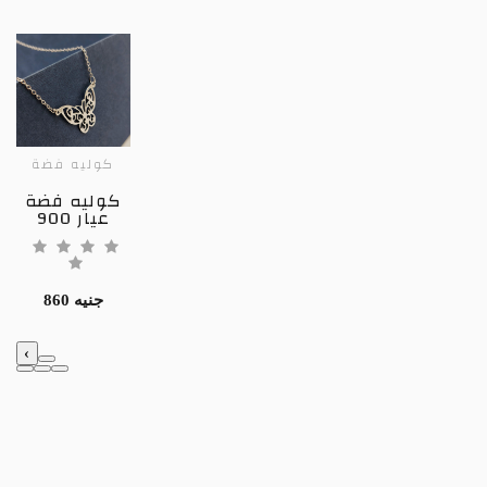
كوليه فضة
كوليه فضة
عيار 900
860 جنيه
‹