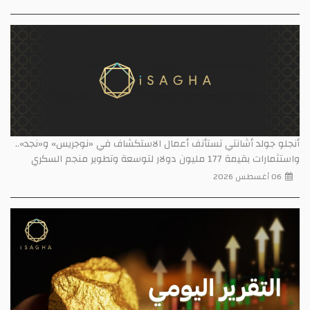
أنجلو جولد أشانتي تستأنف أعمال الاستكشاف في «نوجريس» و«نجد»..
واستثمارات بقيمة 177 مليون دولار لتوسعة وتطوير منجم السكري
06 أغسطس 2026