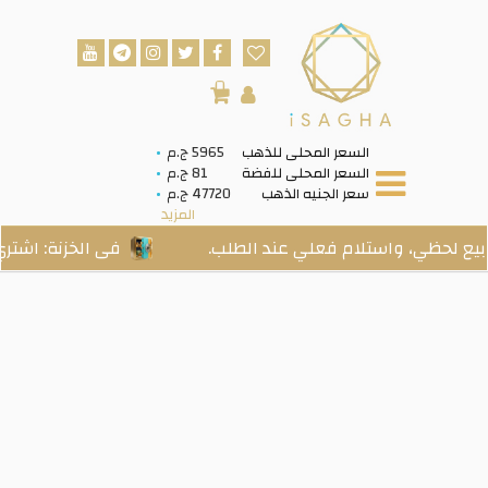
0
السعر المحلى للذهب
5965 ج.م
السعر المحلى للفضة
81 ج.م
سعر الجنيه الذهب
47720 ج.م
المزيد
، واستلام فعلي عند الطلب.
فى الخزنة: اشتري ذهب 