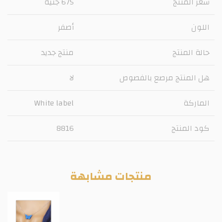
سعر المنتج
675 جنيه
اللون
أصفر
حالة المنتج
منتج جديد
هل المنتج مرصع بالفصوص
لا
الماركة
White label
كود المنتج
8816
منتجات مشابهة