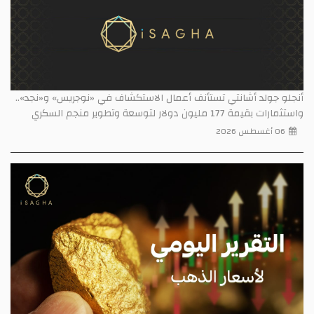
أنجلو جولد أشانتي تستأنف أعمال الاستكشاف في «نوجريس» و«نجد»..
واستثمارات بقيمة 177 مليون دولار لتوسعة وتطوير منجم السكري
06 أغسطس 2026