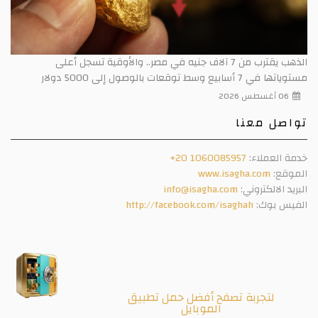
الذهب يقترب من 7 آلاف جنيه في مصر.. والأوقية تسجل أعلى
مستوياتها في 7 أسابيع وسط توقعات بالوصول إلى 5000 دولار
06 أغسطس 2026
تواصل معنا
خدمة العملاء:
+20 1060085957
الموقع:
www.isagha.com
البريد الالكتروني:
info@isagha.com
الفيس بوك:
http://facebook.com/isaghah
لتجربة تصفح أفضل حمل تطبيق
الموبايل