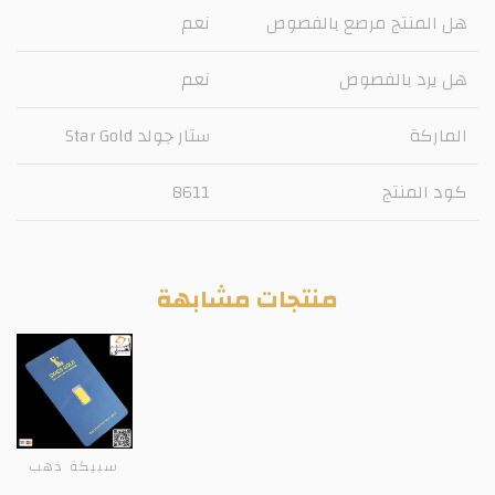
هل المنتج مرصع بالفصوص
نعم
هل يرد بالفصوص
نعم
الماركة
ستار جولد Star Gold
كود المنتج
8611
منتجات مشابهة
سبيكة ذهب