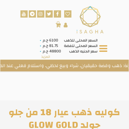
0
السعر المحلى للذهب
6100 ج.م
السعر المحلى للفضة
81.75 ج.م
سعر الجنيه الذهب
48800 ج.م
المزيد
 وفضة حقيقيان، شراء وبيع لحظي، واستلام فعلي عند الطلب.
كوليه ذهب عيار 18 من جلو
جولد GLOW GOLD