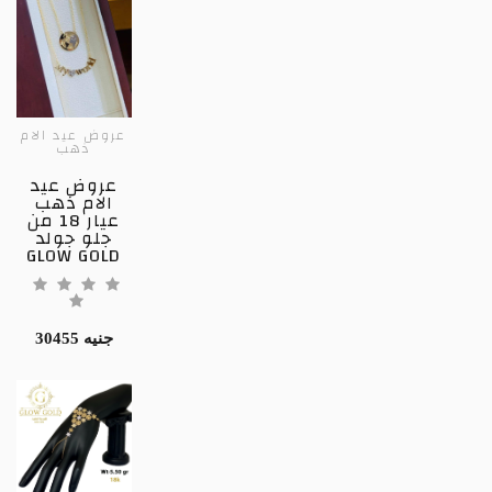
عروض عيد الام
ذهب
عروض عيد
الام ذهب
عيار 18 من
جلو جولد
GLOW GOLD
30455 جنيه