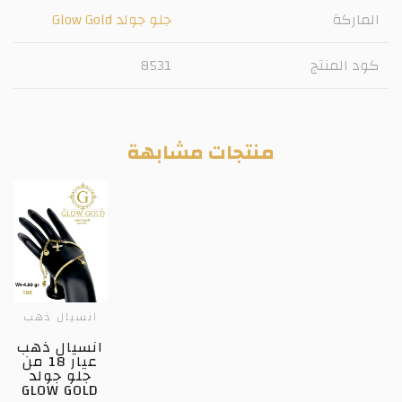
الماركة
جلو جولد Glow Gold
كود المنتج
8531
منتجات مشابهة
انسيال ذهب
انسيال ذهب
عيار 18 من
جلو جولد
GLOW GOLD