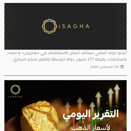
أنجلو جولد أشانتي تستأنف أعمال الاستكشاف في «نوجريس» و«نجد»..
واستثمارات بقيمة 177 مليون دولار لتوسعة وتطوير منجم السكري
06 أغسطس 2026