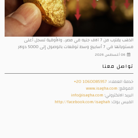
الذهب يقترب من 7 آلاف جنيه في مصر.. والأوقية تسجل أعلى
مستوياتها في 7 أسابيع وسط توقعات بالوصول إلى 5000 دولار
06 أغسطس 2026
تواصل معنا
خدمة العملاء:
+20 1060085957
الموقع:
www.isagha.com
البريد الالكتروني:
info@isagha.com
الفيس بوك:
http://facebook.com/isaghah