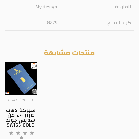
الماركة
My design
كود المنتج
8275
منتجات مشابهة
سبيكة ذهب
سبيكة ذهب
عيار 24 من
سويس جولد
SWISS GOLD