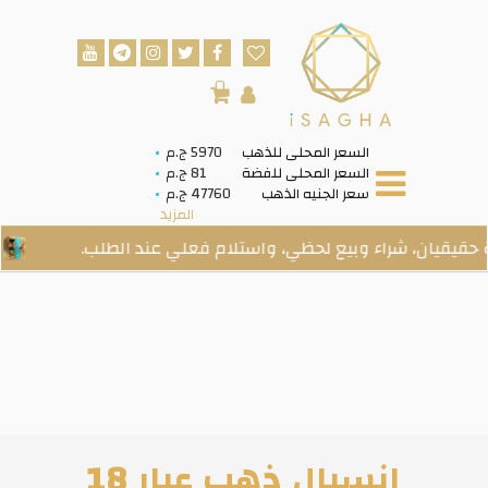
0
السعر المحلى للذهب
5970 ج.م
السعر المحلى للفضة
81 ج.م
سعر الجنيه الذهب
47760 ج.م
المزيد
ن، شراء وبيع لحظي، واستلام فعلي عند الطلب.
فى الخ
انسيال ذهب عيار 18