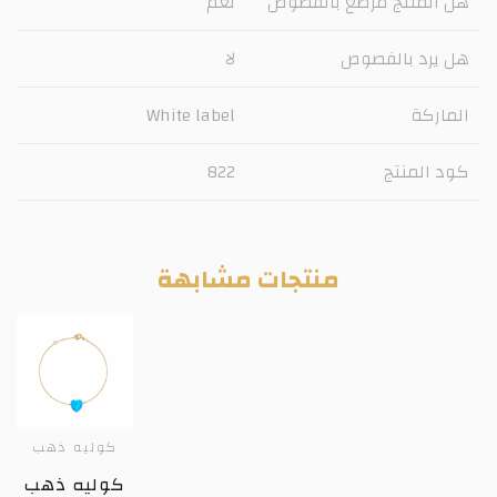
هل المنتج مرصع بالفصوص
نعم
هل يرد بالفصوص
لا
الماركة
White label
كود المنتج
822
منتجات مشابهة
كوليه ذهب
كوليه ذهب