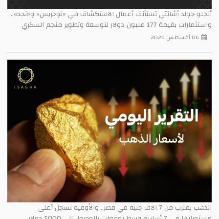
أنجلو جولد أشانتي تستأنف أعمال الاستكشاف في «نوجريس» و«نجد»..
واستثمارات بقيمة 177 مليون دولار لتوسعة وتطوير منجم السكري
06 أغسطس 2026
الذهب يقترب من 7 آلاف جنيه في مصر.. والأوقية تسجل أعلى
مستوياتها في 7 أسابيع وسط توقعات بالوصول إلى 5000 دولار