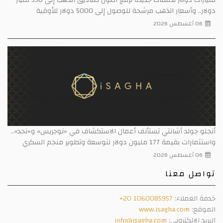
دولار.. وأسعار الذهب مرشحة للوصول إلى 5000 دولار للأوقية
06 أغسطس 2026
أنجلو جولد أشانتي تستأنف أعمال الاستكشاف في «نوجريس» و«نجد»..
واستثمارات بقيمة 177 مليون دولار لتوسعة وتطوير منجم السكري
06 أغسطس 2026
تواصل معنا
خدمة العملاء:
+20 1060085957
الموقع:
www.isagha.com
البريد الالكتروني:
info@isagha.com