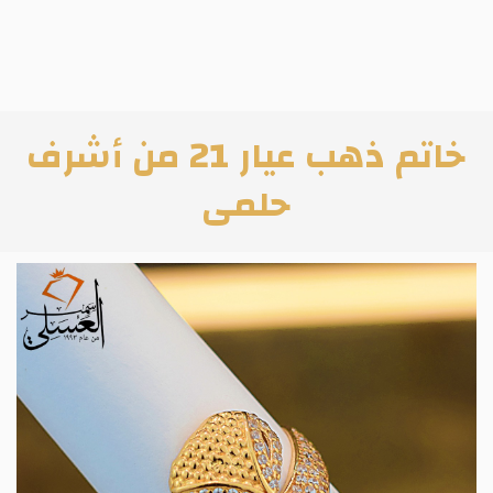
خاتم ذهب عيار 21 من أشرف
حلمى