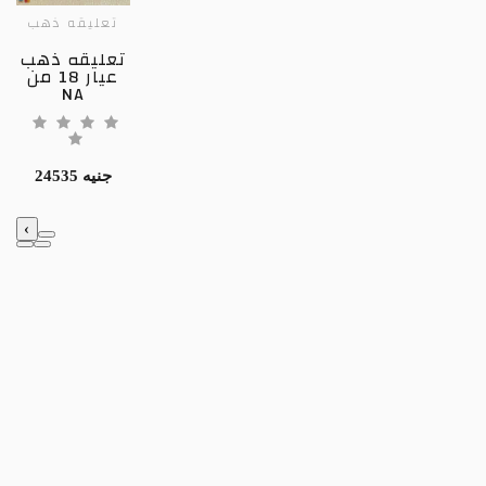
تعليقه ذهب
تعليقه ذهب
عيار 18 من
NA
24535 جنيه
‹