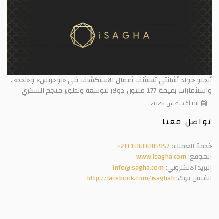
أنجلو جولد أشانتي تستأنف أعمال الاستكشاف في «نوجريس» و«نجد»..
واستثمارات بقيمة 177 مليون دولار لتوسعة وتطوير منجم السكري
06 أغسطس 2026
تواصل معنا
خدمة العملاء:
+20 1060085957
الموقع:
www.isagha.com
البريد الالكتروني:
info@isagha.com
الفيس بوك:
http://facebook.com/isaghah