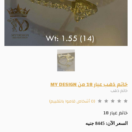
خاتم ذهب عيار 18 من MY DESIGN
خاتم ذهب
(0 أشخاص قاموا بالتقييم)
خاتم عيار 18
السعر الآن:
8445 جنيه