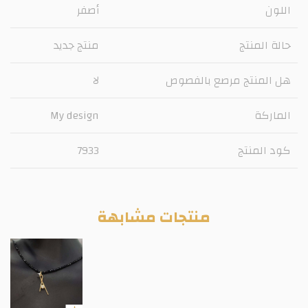
اللون
أصفر
حالة المنتج
منتج جديد
هل المنتج مرصع بالفصوص
لا
الماركة
My design
كود المنتج
7933
منتجات مشابهة