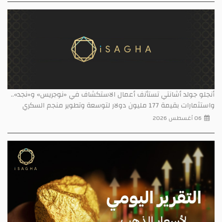
أنجلو جولد أشانتي تستأنف أعمال الاستكشاف في «نوجريس» و«نجد»..
واستثمارات بقيمة 177 مليون دولار لتوسعة وتطوير منجم السكري
06 أغسطس 2026