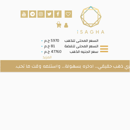
0
السعر المحلى للذهب
5970 ج.م
السعر المحلى للفضة
81 ج.م
سعر الجنيه الذهب
47760 ج.م
المزيد
ب حقيقي… ادخره بسهولة… واستلمه وقت ما تحب.
مع ا