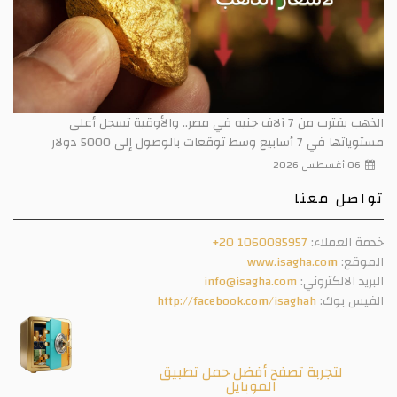
الذهب يقترب من 7 آلاف جنيه في مصر.. والأوقية تسجل أعلى
مستوياتها في 7 أسابيع وسط توقعات بالوصول إلى 5000 دولار
06 أغسطس 2026
تواصل معنا
خدمة العملاء:
+20 1060085957
الموقع:
www.isagha.com
البريد الالكتروني:
info@isagha.com
الفيس بوك:
http://facebook.com/isaghah
لتجربة تصفح أفضل حمل تطبيق
الموبايل