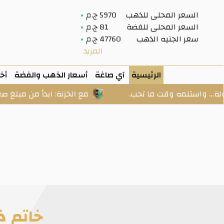
السعر المحلى للذهب
5970 ج.م
السعر المحلى للفضة
81 ج.م
سعر الجنيه الذهب
47760 ج.م
المزيد
الرئيسية
آي صاغة
أسعار الذهب والفضة
أخب
لمه وقت ما تحب.
مع الخزنة: ابدأ من مبلغ صغير، وادخر
خاتم ذهب عيار 18