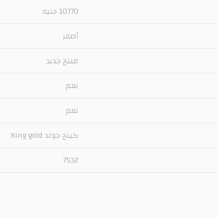
10770 جنيه
أصفر
منتج جديد
نعم
نعم
كينج جولد King gold
7532