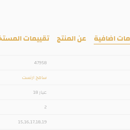
ات اضافية
عن المنتج
تقييمات المستخ
47958
سامح ارنست
عيار 18
2
15,16,17,18,19