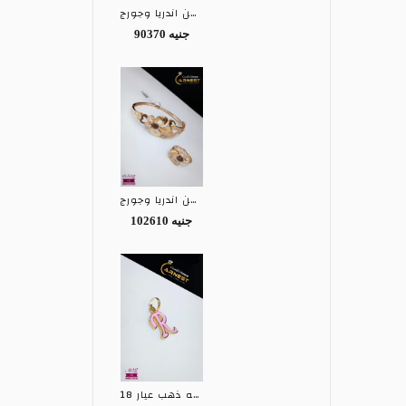
نصف طقم ذهب عيار 21 من اندريا وجورج ANDREA&GEORGE
90370 جنيه
نصف طقم ذهب عيار 21 من اندريا وجورج ANDREA&GEORGE
102610 جنيه
تعليقه ذهب عيار 18