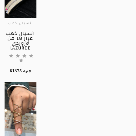
انسيال ذهب
انسيال ذهب
عيار 18 من
لازوردى
LAZURDE
61375 جنيه