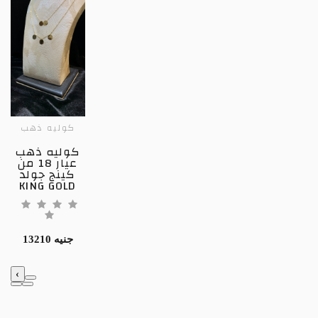
كوليه ذهب
كوليه ذهب
عيار 18 من
كينج جولد
KING GOLD
13210 جنيه
‹