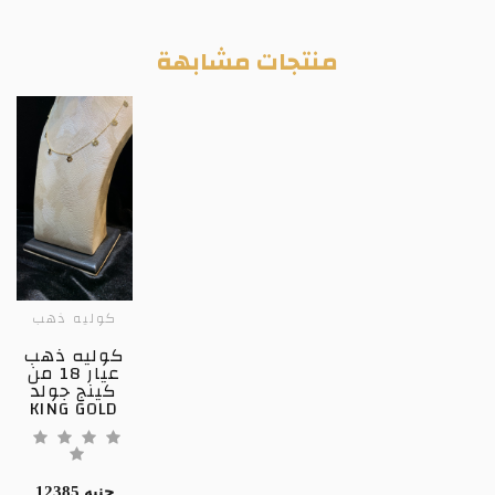
منتجات مشابهة
كوليه ذهب
كوليه ذهب
عيار 18 من
كينج جولد
KING GOLD
12385 جنيه