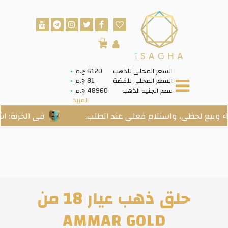
0
السعر المحلى للذهب
6120 ج.م
السعر المحلى للفضة
81 ج.م
سعر الجنيه الذهب
48960 ج.م
المزيد
ظي، واستلام فعلي عند الطلب.
فى الخزنة: اشتري ذهب
حلق ذهب عيار 18 من
AMMAR GOLD