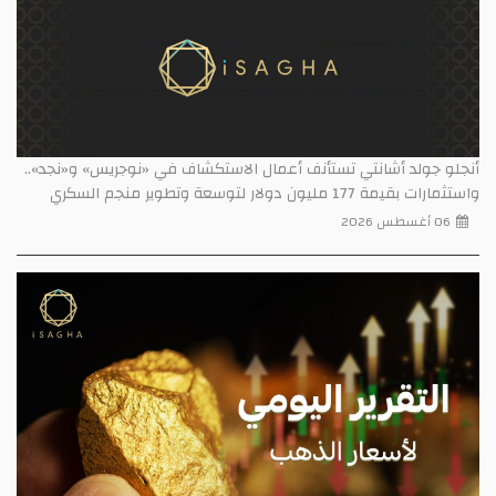
أنجلو جولد أشانتي تستأنف أعمال الاستكشاف في «نوجريس» و«نجد»..
واستثمارات بقيمة 177 مليون دولار لتوسعة وتطوير منجم السكري
06 أغسطس 2026