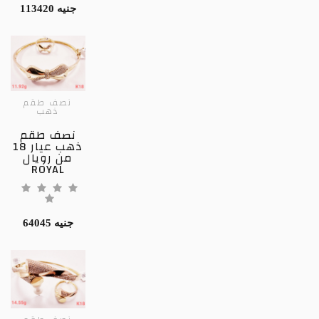
113420 جنيه
نصف طقم
ذهب
نصف طقم
ذهب عيار 18
من رويال
ROYAL
64045 جنيه