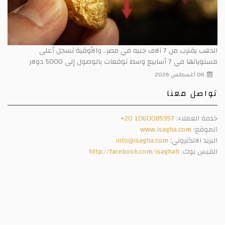
الذهب يقترب من 7 آلاف جنيه في مصر.. والأوقية تسجل أعلى
مستوياتها في 7 أسابيع وسط توقعات بالوصول إلى 5000 دولار
06 أغسطس 2026
تواصل معنا
خدمة العملاء:
+20 1060085957
الموقع:
www.isagha.com
البريد الالكتروني:
info@isagha.com
الفيس بوك:
http://facebook.com/isaghah