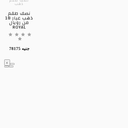
نصف طقم
ذهب
نصف طقم
ذهب عيار 18
من رويال
ROYAL
78175 جنيه
‹