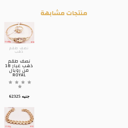
منتجات مشابهة
نصف طقم
ذهب
نصف طقم
ذهب عيار 18
من رويال
ROYAL
62325 جنيه