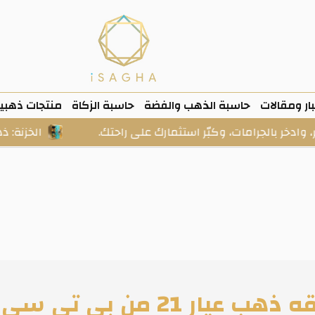
ار ومقالات
حاسبة الذهب والفضة
حاسبة الزكاة
منتجات ذهبي
جرامات، وكبّر استثمارك على راحتك.
الخزنة: ذهب وفضة ح
ب عيار 21 من بي تي سي BTC