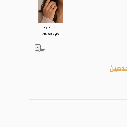
خاتم ذهب عيار 18 من كينج جولد KING GOLD
20760 جنيه
‹
دمين