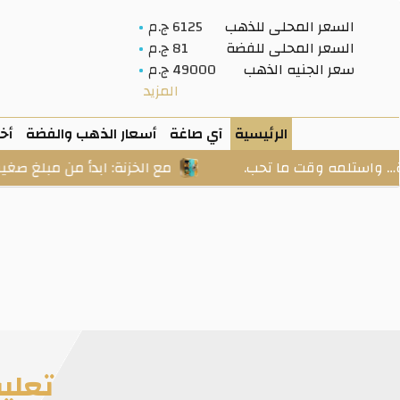
السعر المحلى للذهب
6125 ج.م
السعر المحلى للفضة
81 ج.م
سعر الجنيه الذهب
49000 ج.م
المزيد
الرئيسية
آي صاغة
أسعار الذهب والفضة
أخب
 وقت ما تحب.
مع الخزنة: ابدأ من مبلغ صغير، وادخر بال
تعليقه ذه