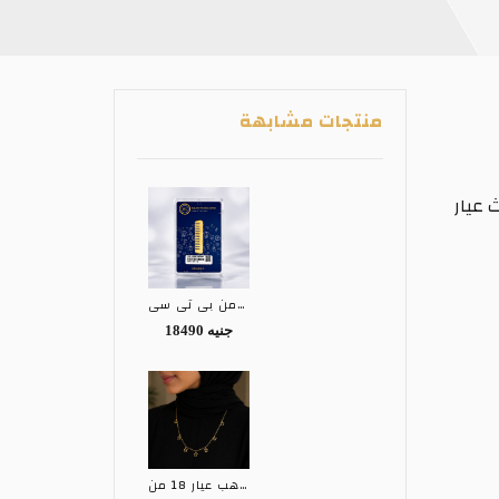
منتجات مشابهة
يزابيث عيار
سبيكة ذهب عيار 24 من بي تي سي BTC
18490 جنيه
كوليه ذهب عيار 18 من EGY