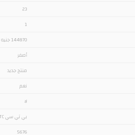
23
1
144870 جنيه
أصفر
منتج جديد
نعم
لا
بي تي سي BTC
5676